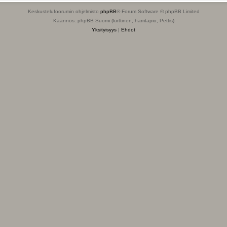
Keskustelufoorumin ohjelmisto
phpBB
® Forum Software © phpBB Limited
Käännös: phpBB Suomi (lurttinen, harritapio, Pettis)
Yksityisyys
|
Ehdot