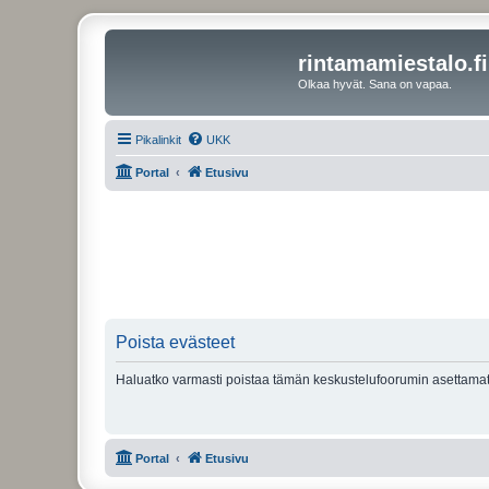
rintamamiestalo.fi
Olkaa hyvät. Sana on vapaa.
Pikalinkit
UKK
Portal
Etusivu
Poista evästeet
Haluatko varmasti poistaa tämän keskustelufoorumin asettamat
Portal
Etusivu