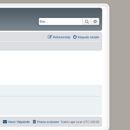
Etsi
Tarkennettu haku
Rekisteröidy
Kirjaudu sisään
Viesti Ylläpidolle
Poista evästeet
Kaikki ajat ovat
UTC+03:00