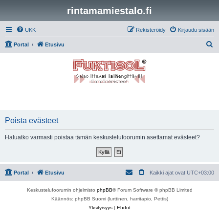
rintamamiestalo.fi
UKK
Rekisteröidy
Kirjaudu sisään
E
Portal
Etusivu
t
s
i
Poista evästeet
Haluatko varmasti poistaa tämän keskustelufoorumin asettamat evästeet?
Portal
Etusivu
Kaikki ajat ovat
UTC+03:00
Keskustelufoorumin ohjelmisto
phpBB
® Forum Software © phpBB Limited
Käännös: phpBB Suomi (lurttinen, harritapio, Pettis)
Yksityisyys
|
Ehdot