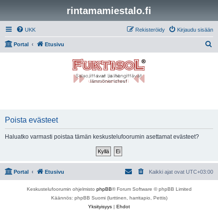
rintamamiestalo.fi
UKK
Rekisteröidy
Kirjaudu sisään
E
Portal
Etusivu
t
s
i
Poista evästeet
Haluatko varmasti poistaa tämän keskustelufoorumin asettamat evästeet?
Portal
Etusivu
Kaikki ajat ovat
UTC+03:00
Keskustelufoorumin ohjelmisto
phpBB
® Forum Software © phpBB Limited
Käännös: phpBB Suomi (lurttinen, harritapio, Pettis)
Yksityisyys
|
Ehdot