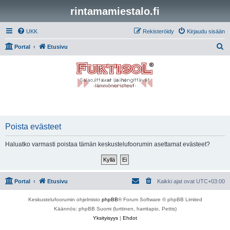
rintamamiestalo.fi
UKK
Rekisteröidy
Kirjaudu sisään
E
Portal
Etusivu
t
s
i
Poista evästeet
Haluatko varmasti poistaa tämän keskustelufoorumin asettamat evästeet?
Portal
Etusivu
Kaikki ajat ovat
UTC+03:00
Keskustelufoorumin ohjelmisto
phpBB
® Forum Software © phpBB Limited
Käännös: phpBB Suomi (lurttinen, harritapio, Pettis)
Yksityisyys
|
Ehdot