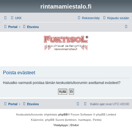
rintamamiestalo.fi
UKK
Rekisteröidy
Kirjaudu sisään
E
Portal
Etusivu
t
s
i
Poista evästeet
Haluatko varmasti poistaa tämän keskustelufoorumin asettamat evästeet?
Portal
Etusivu
Kaikki ajat ovat
UTC+03:00
Keskustelufoorumin ohjelmisto
phpBB
® Forum Software © phpBB Limited
Käännös: phpBB Suomi (lurttinen, harritapio, Pettis)
Yksityisyys
|
Ehdot