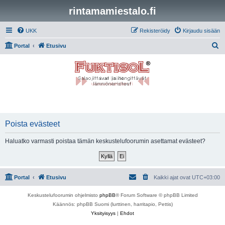
rintamamiestalo.fi
UKK
Rekisteröidy
Kirjaudu sisään
E
Portal
Etusivu
t
s
i
Poista evästeet
Haluatko varmasti poistaa tämän keskustelufoorumin asettamat evästeet?
Portal
Etusivu
Kaikki ajat ovat
UTC+03:00
Keskustelufoorumin ohjelmisto
phpBB
® Forum Software © phpBB Limited
Käännös: phpBB Suomi (lurttinen, harritapio, Pettis)
Yksityisyys
|
Ehdot