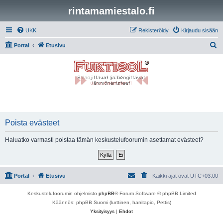
rintamamiestalo.fi
UKK
Rekisteröidy
Kirjaudu sisään
E
Portal
Etusivu
t
s
i
Poista evästeet
Haluatko varmasti poistaa tämän keskustelufoorumin asettamat evästeet?
Portal
Etusivu
Kaikki ajat ovat
UTC+03:00
Keskustelufoorumin ohjelmisto
phpBB
® Forum Software © phpBB Limited
Käännös: phpBB Suomi (lurttinen, harritapio, Pettis)
Yksityisyys
|
Ehdot