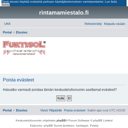
Tämä sivusto käyttää evästeitä parhaan käyttäjäkokemuksen varmistamiseksi.
Lue lisää
Selvä!
rintamamiestalo.fi
UKK
Rekisteröidy
Kirjaudu sisään
E
Portal
Etusivu
t
s
i
Poista evästeet
Haluatko varmasti poistaa tämän keskustelufoorumin asettamat evästeet?
Portal
Etusivu
Viesti Ylläpidolle
Poista evästeet
Kaikki ajat ovat
UTC+03:00
Keskustelufoorumin ohjelmisto
phpBB
® Forum Software © phpBB Limited
Käännös: phpBB Suomi (lurttinen, harritapio, Pettis)