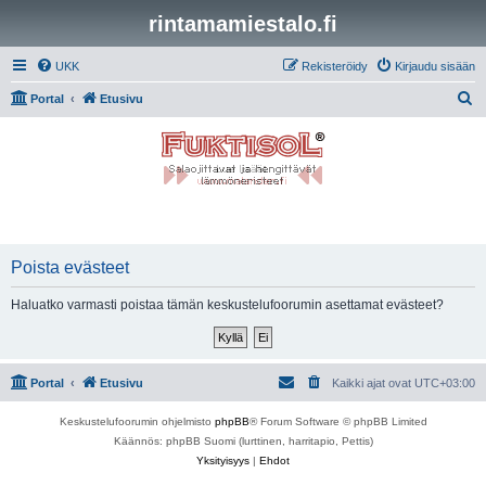
rintamamiestalo.fi
UKK
Rekisteröidy
Kirjaudu sisään
E
Portal
Etusivu
t
s
i
Poista evästeet
Haluatko varmasti poistaa tämän keskustelufoorumin asettamat evästeet?
Portal
Etusivu
Kaikki ajat ovat
UTC+03:00
Keskustelufoorumin ohjelmisto
phpBB
® Forum Software © phpBB Limited
Käännös: phpBB Suomi (lurttinen, harritapio, Pettis)
Yksityisyys
|
Ehdot