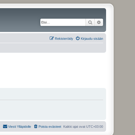
Etsi
Tarkennettu haku
Rekisteröidy
Kirjaudu sisään
Viesti Ylläpidolle
Poista evästeet
Kaikki ajat ovat
UTC+03:00