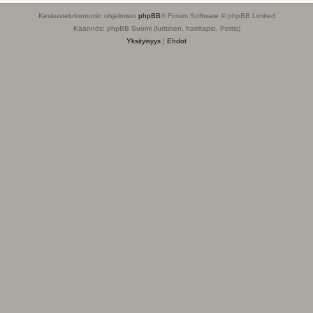
Keskustelufoorumin ohjelmisto
phpBB
® Forum Software © phpBB Limited
Käännös: phpBB Suomi (lurttinen, harritapio, Pettis)
Yksityisyys
|
Ehdot