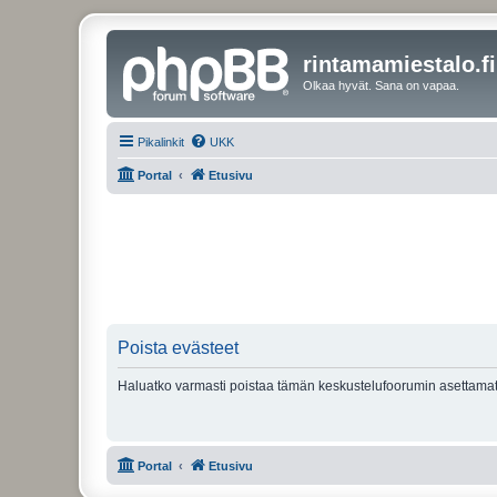
rintamamiestalo.fi
Olkaa hyvät. Sana on vapaa.
Pikalinkit
UKK
Portal
Etusivu
Poista evästeet
Haluatko varmasti poistaa tämän keskustelufoorumin asettamat
Portal
Etusivu