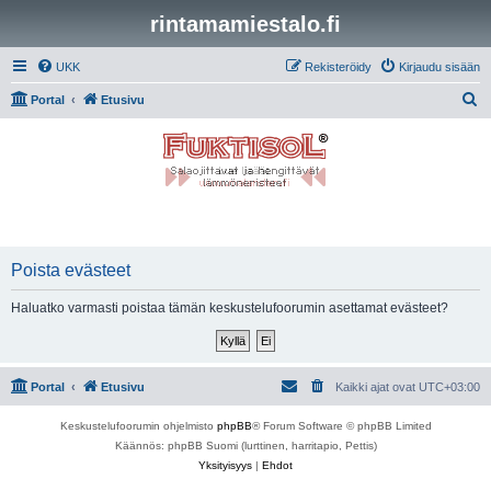
rintamamiestalo.fi
UKK
Rekisteröidy
Kirjaudu sisään
E
Portal
Etusivu
t
s
i
Poista evästeet
Haluatko varmasti poistaa tämän keskustelufoorumin asettamat evästeet?
Portal
Etusivu
Kaikki ajat ovat
UTC+03:00
Keskustelufoorumin ohjelmisto
phpBB
® Forum Software © phpBB Limited
Käännös: phpBB Suomi (lurttinen, harritapio, Pettis)
Yksityisyys
|
Ehdot