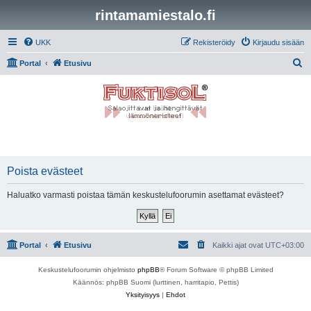
rintamamiestalo.fi
UKK
Rekisteröidy
Kirjaudu sisään
E
Portal
Etusivu
t
s
i
Poista evästeet
Haluatko varmasti poistaa tämän keskustelufoorumin asettamat evästeet?
Portal
Etusivu
Kaikki ajat ovat
UTC+03:00
Keskustelufoorumin ohjelmisto
phpBB
® Forum Software © phpBB Limited
Käännös: phpBB Suomi (lurttinen, harritapio, Pettis)
Yksityisyys
|
Ehdot