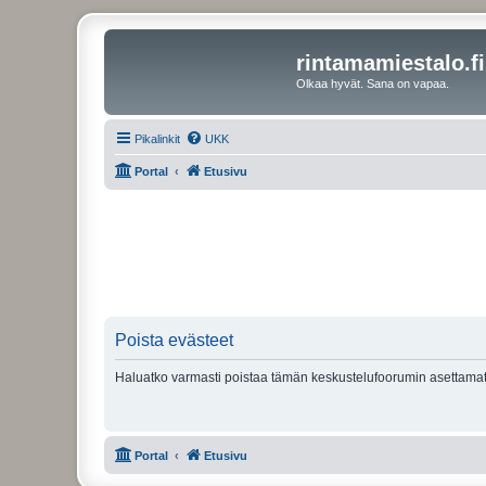
rintamamiestalo.fi
Olkaa hyvät. Sana on vapaa.
Pikalinkit
UKK
Portal
Etusivu
Poista evästeet
Haluatko varmasti poistaa tämän keskustelufoorumin asettamat
Portal
Etusivu