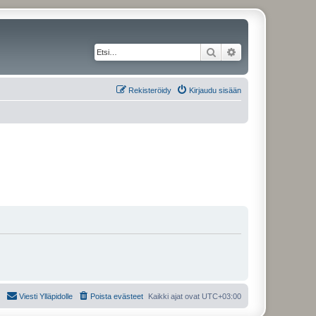
Etsi
Tarkennettu haku
Rekisteröidy
Kirjaudu sisään
Viesti Ylläpidolle
Poista evästeet
Kaikki ajat ovat
UTC+03:00