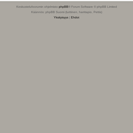
Keskustelufoorumin ohjelmisto
phpBB
® Forum Software © phpBB Limited
Käännös: phpBB Suomi (lurttinen, harritapio, Pettis)
Yksityisyys
|
Ehdot