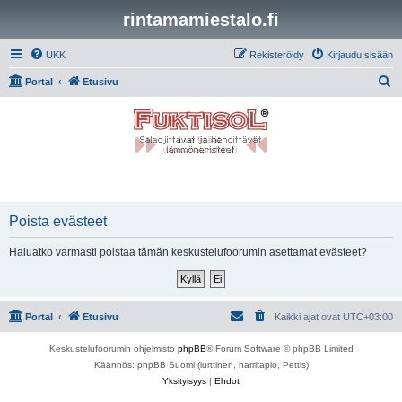
rintamamiestalo.fi
UKK
Rekisteröidy
Kirjaudu sisään
E
Portal
Etusivu
t
s
i
Poista evästeet
Haluatko varmasti poistaa tämän keskustelufoorumin asettamat evästeet?
Portal
Etusivu
Kaikki ajat ovat
UTC+03:00
Keskustelufoorumin ohjelmisto
phpBB
® Forum Software © phpBB Limited
Käännös: phpBB Suomi (lurttinen, harritapio, Pettis)
Yksityisyys
|
Ehdot