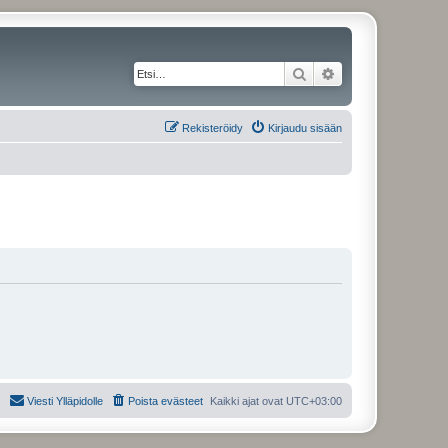
Etsi
Tarkennettu haku
Rekisteröidy
Kirjaudu sisään
Viesti Ylläpidolle
Poista evästeet
Kaikki ajat ovat
UTC+03:00