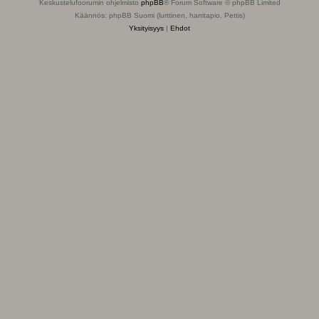
Keskustelufoorumin ohjelmisto
phpBB
® Forum Software © phpBB Limited
Käännös: phpBB Suomi (lurttinen, harritapio, Pettis)
Yksityisyys
|
Ehdot