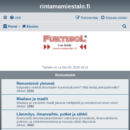
rintamamiestalo.fi
UKK
Rekisteröidy
Kirjaudu sisään
E
Portal
Etusivu
t
s
i
Tänään on La Elo 08, 2026 16:11
Remontointi
Remontointi yleisesti
Kaipaatko vinkkiä ikkunoiden kunnostukseen? Mitä tehdä pinkopahveille?
Aiheet:
5292
Maalaus ja maalit
Maalaus ja varsinkin maalit jakavat mielipiteitä ja ansaitsevat oman osion
Aiheet:
1082
Lämmitys, ilmanvaihto, putket ja sähkö
Keskustelu lämmitysjärjestelmien valinnasta ja huollosta, ilmanvaihdosta,
putkisto- ja sähköremonteista ja muusta näihin liittyvästä.
Aiheet:
3665