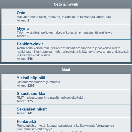
Osto ja myynti
Osto
Haluatko ostaa talon, peilioven, takanluukun tai vanhaa lattialautaa.
Aiheet:
1
Myynti
Talo myytävänä, peiliovet hakevat kotia tai remontista jääneet levyt.
Aiheet:
5
Hankintavinkit
Ajatuksena kertoa mm. "järkevän" hintaisista tuotteista ja vinkeistä niiden
hankintaan. Keskustelua myös tarjouksista ja käytetyn tavaran myyntipisteistä
ja kierrätyskeskuksista.
Aiheet:
546
Muut
Yleistä höpinää
Rintamamiestaloista ja muusta
Aiheet:
1268
Sisustusnurkka
RMT:n sisustusnurkka naisille, miksei ukoillekin.
Aiheet:
175
Sekalaiset niksit
Aiheet:
141
Henkireikä
Remonttiväsymystä, loppuunpalamista ja kyllästymistä. Vertaistukea
luovuttamisen ehkäisyyn.