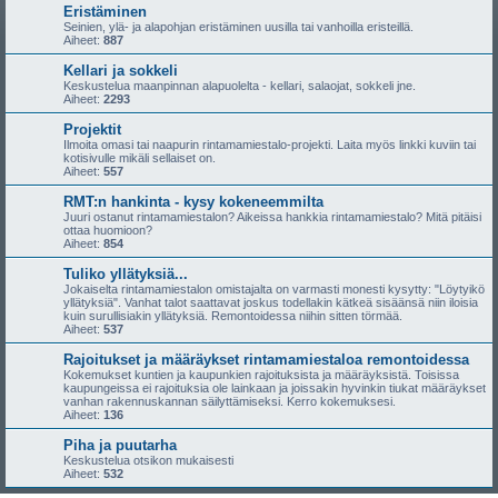
Eristäminen
Seinien, ylä- ja alapohjan eristäminen uusilla tai vanhoilla eristeillä.
Aiheet:
887
Kellari ja sokkeli
Keskustelua maanpinnan alapuolelta - kellari, salaojat, sokkeli jne.
Aiheet:
2293
Projektit
Ilmoita omasi tai naapurin rintamamiestalo-projekti. Laita myös linkki kuviin tai
kotisivulle mikäli sellaiset on.
Aiheet:
557
RMT:n hankinta - kysy kokeneemmilta
Juuri ostanut rintamamiestalon? Aikeissa hankkia rintamamiestalo? Mitä pitäisi
ottaa huomioon?
Aiheet:
854
Tuliko yllätyksiä...
Jokaiselta rintamamiestalon omistajalta on varmasti monesti kysytty: "Löytyikö
yllätyksiä". Vanhat talot saattavat joskus todellakin kätkeä sisäänsä niin iloisia
kuin surullisiakin yllätyksiä. Remontoidessa niihin sitten törmää.
Aiheet:
537
Rajoitukset ja määräykset rintamamiestaloa remontoidessa
Kokemukset kuntien ja kaupunkien rajoituksista ja määräyksistä. Toisissa
kaupungeissa ei rajoituksia ole lainkaan ja joissakin hyvinkin tiukat määräykset
vanhan rakennuskannan säilyttämiseksi. Kerro kokemuksesi.
Aiheet:
136
Piha ja puutarha
Keskustelua otsikon mukaisesti
Aiheet:
532