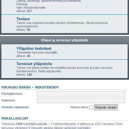
Lapsia, puolisoja, appivanhempia ja kotieläimiä.
Irtiottoja.
Vain rekisteröityneille.
Aiheet:
117
Testaus
Tänne saa vapaasti testata viestien kirjoittamista. Viestit poistuvat
automaattisesti.
Aiheet:
55
Ohjeet ja terveiset ylläpidolle
Ylläpidon tiedotteet
Tiedotteita foorumin käyttäjille.
Aiheet:
40
Terveiset ylläpidolle
Tänne voit jättää erittäin tervetulleita ideoita foorumin ja koko sivuston
kehittämiseksi. Heitä ajatuksella.
Aiheet:
140
KIRJAUDU SISÄÄN
•
REKISTERÖIDY
Käyttäjätunnus:
Salasana:
Unohdin salasanani
Muista minut
PAIKALLAOLIJAT
Yhteensä
1324
käyttäjää paikalla :: 7 rekisteröitynyttä, 0 piilossa ja 1317 vierasta (Tieto
perustuu viimeisen 5 minuutin aikana olleisiin aktiivisiin käyttäjiin)