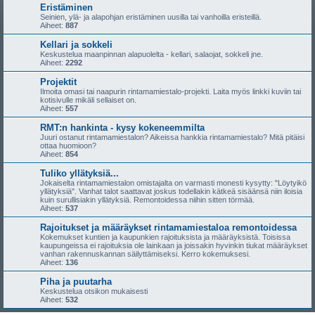
Eristäminen
Seinien, ylä- ja alapohjan eristäminen uusilla tai vanhoilla eristeillä.
Aiheet:
887
Kellari ja sokkeli
Keskustelua maanpinnan alapuolelta - kellari, salaojat, sokkeli jne.
Aiheet:
2292
Projektit
Ilmoita omasi tai naapurin rintamamiestalo-projekti. Laita myös linkki kuviin tai
kotisivulle mikäli sellaiset on.
Aiheet:
557
RMT:n hankinta - kysy kokeneemmilta
Juuri ostanut rintamamiestalon? Aikeissa hankkia rintamamiestalo? Mitä pitäisi
ottaa huomioon?
Aiheet:
854
Tuliko yllätyksiä...
Jokaiselta rintamamiestalon omistajalta on varmasti monesti kysytty: "Löytyikö
yllätyksiä". Vanhat talot saattavat joskus todellakin kätkeä sisäänsä niin iloisia
kuin surullisiakin yllätyksiä. Remontoidessa niihin sitten törmää.
Aiheet:
537
Rajoitukset ja määräykset rintamamiestaloa remontoidessa
Kokemukset kuntien ja kaupunkien rajoituksista ja määräyksistä. Toisissa
kaupungeissa ei rajoituksia ole lainkaan ja joissakin hyvinkin tiukat määräykset
vanhan rakennuskannan säilyttämiseksi. Kerro kokemuksesi.
Aiheet:
136
Piha ja puutarha
Keskustelua otsikon mukaisesti
Aiheet:
532