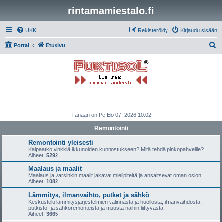
rintamamiestalo.fi
UKK
Rekisteröidy
Kirjaudu sisään
E
Portal
Etusivu
t
s
i
Tänään on Pe Elo 07, 2026 10:02
Remontointi
Remontointi yleisesti
Kaipaatko vinkkiä ikkunoiden kunnostukseen? Mitä tehdä pinkopahveille?
Aiheet:
5292
Maalaus ja maalit
Maalaus ja varsinkin maalit jakavat mielipiteitä ja ansaitsevat oman osion
Aiheet:
1082
Lämmitys, ilmanvaihto, putket ja sähkö
Keskustelu lämmitysjärjestelmien valinnasta ja huollosta, ilmanvaihdosta,
putkisto- ja sähköremonteista ja muusta näihin liittyvästä.
Aiheet:
3665