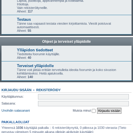
Lapsia, puolisoja, appivanhempia ja kotieläimiä.
Irtiottoja.
Vain rekisteröityneille.
Aiheet:
117
Testaus
Tänne saa vapaasti testata viestien kirjoittamista. Viestit poistuvat
automaattisesti.
Aiheet:
55
Ohjeet ja terveiset ylläpidolle
Ylläpidon tiedotteet
Tiedotteita foorumin käyttäjille.
Aiheet:
40
Terveiset ylläpidolle
Tänne voit jättää erittäin tervetulleita ideoita foorumin ja koko sivuston
kehittämiseksi. Heitä ajatuksella.
Aiheet:
140
KIRJAUDU SISÄÄN
•
REKISTERÖIDY
Käyttäjätunnus:
Salasana:
Unohdin salasanani
Muista minut
PAIKALLAOLIJAT
Yhteensä
1036
käyttäjää paikalla :: 6 rekisteröitynyttä, 0 piilossa ja 1030 vierasta (Tieto
perustuu viimeisen 5 minuutin aikana olleisiin aktiivisiin käyttäjiin)