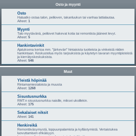
Osto ja myynti
Osto
Haluatko ostaa talon, peilioven, takanluukun tai vanhaa lattialautaa.
Aiheet:
1
Myynti
Talo myytävänä, peiliovet hakevat kotia tai remontista jääneet levyt.
Aiheet:
5
Hankintavinkit
Ajatuksena kertoa mm. "järkevän" hintaisista tuotteista ja vinkeistä niiden
hankintaan. Keskustelua myös tarjouksista ja käytetyn tavaran myyntipisteistä
ja kierrätyskeskuksista.
Aiheet:
546
Muut
Yleistä höpinää
Rintamamiestaloista ja muusta
Aiheet:
1268
Sisustusnurkka
RMT:n sisustusnurkka naisille, miksei ukoillekin.
Aiheet:
175
Sekalaiset niksit
Aiheet:
141
Henkireikä
Remonttiväsymystä, loppuunpalamista ja kyllästymistä. Vertaistukea
luovuttamisen ehkäisyyn.