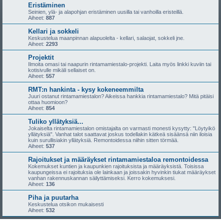
Eristäminen
Seinien, ylä- ja alapohjan eristäminen uusilla tai vanhoilla eristeillä.
Aiheet:
887
Kellari ja sokkeli
Keskustelua maanpinnan alapuolelta - kellari, salaojat, sokkeli jne.
Aiheet:
2293
Projektit
Ilmoita omasi tai naapurin rintamamiestalo-projekti. Laita myös linkki kuviin tai
kotisivulle mikäli sellaiset on.
Aiheet:
557
RMT:n hankinta - kysy kokeneemmilta
Juuri ostanut rintamamiestalon? Aikeissa hankkia rintamamiestalo? Mitä pitäisi
ottaa huomioon?
Aiheet:
854
Tuliko yllätyksiä...
Jokaiselta rintamamiestalon omistajalta on varmasti monesti kysytty: "Löytyikö
yllätyksiä". Vanhat talot saattavat joskus todellakin kätkeä sisäänsä niin iloisia
kuin surullisiakin yllätyksiä. Remontoidessa niihin sitten törmää.
Aiheet:
537
Rajoitukset ja määräykset rintamamiestaloa remontoidessa
Kokemukset kuntien ja kaupunkien rajoituksista ja määräyksistä. Toisissa
kaupungeissa ei rajoituksia ole lainkaan ja joissakin hyvinkin tiukat määräykset
vanhan rakennuskannan säilyttämiseksi. Kerro kokemuksesi.
Aiheet:
136
Piha ja puutarha
Keskustelua otsikon mukaisesti
Aiheet:
532