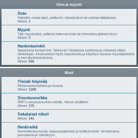
Osto ja myynti
Osto
Haluatko ostaa talon, peilioven, takanluukun tai vanhaa lattialautaa.
Aiheet:
1
Myynti
Talo myytävänä, peiliovet hakevat kotia tai remontista jääneet levyt.
Aiheet:
5
Hankintavinkit
Ajatuksena kertoa mm. "järkevän" hintaisista tuotteista ja vinkeistä niiden
hankintaan. Keskustelua myös tarjouksista ja käytetyn tavaran myyntipisteistä
ja kierrätyskeskuksista.
Aiheet:
546
Muut
Yleistä höpinää
Rintamamiestaloista ja muusta
Aiheet:
1268
Sisustusnurkka
RMT:n sisustusnurkka naisille, miksei ukoillekin.
Aiheet:
175
Sekalaiset niksit
Aiheet:
141
Henkireikä
Remonttiväsymystä, loppuunpalamista ja kyllästymistä. Vertaistukea
luovuttamisen ehkäisyyn.