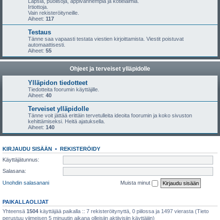
Lapsia, puolisoja, appivanhempia ja kotieläimiä.
Irtiottoja.
Vain rekisteröityneille.
Aiheet:
117
Testaus
Tänne saa vapaasti testata viestien kirjoittamista. Viestit poistuvat
automaattisesti.
Aiheet:
55
Ohjeet ja terveiset ylläpidolle
Ylläpidon tiedotteet
Tiedotteita foorumin käyttäjille.
Aiheet:
40
Terveiset ylläpidolle
Tänne voit jättää erittäin tervetulleita ideoita foorumin ja koko sivuston
kehittämiseksi. Heitä ajatuksella.
Aiheet:
140
KIRJAUDU SISÄÄN
•
REKISTERÖIDY
Käyttäjätunnus:
Salasana:
Unohdin salasanani
Muista minut
PAIKALLAOLIJAT
Yhteensä
1504
käyttäjää paikalla :: 7 rekisteröitynyttä, 0 piilossa ja 1497 vierasta (Tieto
perustuu viimeisen 5 minuutin aikana olleisiin aktiivisiin käyttäjiin)