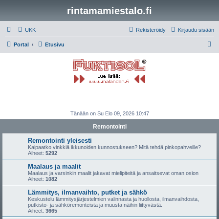
rintamamiestalo.fi
UKK
Rekisteröidy
Kirjaudu sisään
E
Portal
Etusivu
t
s
i
Tänään on Su Elo 09, 2026 10:47
Remontointi
Remontointi yleisesti
Kaipaatko vinkkiä ikkunoiden kunnostukseen? Mitä tehdä pinkopahveille?
Aiheet:
5292
Maalaus ja maalit
Maalaus ja varsinkin maalit jakavat mielipiteitä ja ansaitsevat oman osion
Aiheet:
1082
Lämmitys, ilmanvaihto, putket ja sähkö
Keskustelu lämmitysjärjestelmien valinnasta ja huollosta, ilmanvaihdosta,
putkisto- ja sähköremonteista ja muusta näihin liittyvästä.
Aiheet:
3665