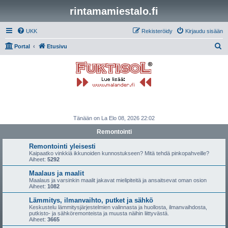
rintamamiestalo.fi
UKK
Rekisteröidy
Kirjaudu sisään
E
Portal
Etusivu
t
s
i
Tänään on La Elo 08, 2026 22:02
Remontointi
Remontointi yleisesti
Kaipaatko vinkkiä ikkunoiden kunnostukseen? Mitä tehdä pinkopahveille?
Aiheet:
5292
Maalaus ja maalit
Maalaus ja varsinkin maalit jakavat mielipiteitä ja ansaitsevat oman osion
Aiheet:
1082
Lämmitys, ilmanvaihto, putket ja sähkö
Keskustelu lämmitysjärjestelmien valinnasta ja huollosta, ilmanvaihdosta,
putkisto- ja sähköremonteista ja muusta näihin liittyvästä.
Aiheet:
3665