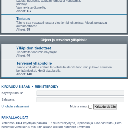
Lapsia, puolisoja, appivanhempia ja kotieläimiä.
Irtiottoja.
Vain rekisteröityneille.
Aiheet:
117
Testaus
Tänne saa vapaasti testata viestien kirjoittamista. Viestit poistuvat
automaattisesti.
Aiheet:
55
Ohjeet ja terveiset ylläpidolle
Ylläpidon tiedotteet
Tiedotteita foorumin käyttäjille.
Aiheet:
40
Terveiset ylläpidolle
Tänne voit jättää erittäin tervetulleita ideoita foorumin ja koko sivuston
kehittämiseksi. Heitä ajatuksella.
Aiheet:
140
KIRJAUDU SISÄÄN
•
REKISTERÖIDY
Käyttäjätunnus:
Salasana:
Unohdin salasanani
Muista minut
PAIKALLAOLIJAT
Yhteensä
1461
käyttäjää paikalla :: 7 rekisteröitynyttä, 0 piilossa ja 1454 vierasta (Tieto
perustuu viimeisen 5 minuutin aikana olleisiin aktiivisiin käyttäjiin)