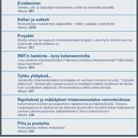
Eristäminen
Seinien, ylä- ja alapohjan eristäminen uusilla tai vanhoilla eristeillä.
Aiheet:
887
Kellari ja sokkeli
Keskustelua maanpinnan alapuolelta - kellari, salaojat, sokkeli jne.
Aiheet:
2293
Projektit
Ilmoita omasi tai naapurin rintamamiestalo-projekti. Laita myös linkki kuviin tai
kotisivulle mikäli sellaiset on.
Aiheet:
557
RMT:n hankinta - kysy kokeneemmilta
Juuri ostanut rintamamiestalon? Aikeissa hankkia rintamamiestalo? Mitä pitäisi
ottaa huomioon?
Aiheet:
854
Tuliko yllätyksiä...
Jokaiselta rintamamiestalon omistajalta on varmasti monesti kysytty: "Löytyikö
yllätyksiä". Vanhat talot saattavat joskus todellakin kätkeä sisäänsä niin iloisia
kuin surullisiakin yllätyksiä. Remontoidessa niihin sitten törmää.
Aiheet:
537
Rajoitukset ja määräykset rintamamiestaloa remontoidessa
Kokemukset kuntien ja kaupunkien rajoituksista ja määräyksistä. Toisissa
kaupungeissa ei rajoituksia ole lainkaan ja joissakin hyvinkin tiukat määräykset
vanhan rakennuskannan säilyttämiseksi. Kerro kokemuksesi.
Aiheet:
136
Piha ja puutarha
Keskustelua otsikon mukaisesti
Aiheet:
532