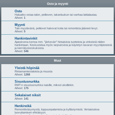
Osto ja myynti
Osto
Haluatko ostaa talon, peilioven, takanluukun tai vanhaa lattialautaa.
Aiheet:
1
Myynti
Talo myytävänä, peiliovet hakevat kotia tai remontista jääneet levyt.
Aiheet:
5
Hankintavinkit
Ajatuksena kertoa mm. "järkevän" hintaisista tuotteista ja vinkeistä niiden
hankintaan. Keskustelua myös tarjouksista ja käytetyn tavaran myyntipisteistä
ja kierrätyskeskuksista.
Aiheet:
546
Muut
Yleistä höpinää
Rintamamiestaloista ja muusta
Aiheet:
1268
Sisustusnurkka
RMT:n sisustusnurkka naisille, miksei ukoillekin.
Aiheet:
175
Sekalaiset niksit
Aiheet:
141
Henkireikä
Remonttiväsymystä, loppuunpalamista ja kyllästymistä. Vertaistukea
luovuttamisen ehkäisyyn.