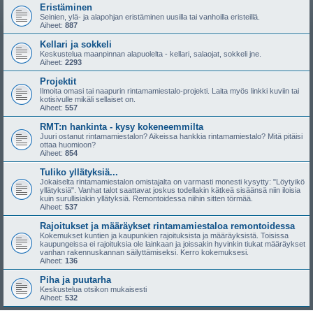
Eristäminen
Seinien, ylä- ja alapohjan eristäminen uusilla tai vanhoilla eristeillä.
Aiheet:
887
Kellari ja sokkeli
Keskustelua maanpinnan alapuolelta - kellari, salaojat, sokkeli jne.
Aiheet:
2293
Projektit
Ilmoita omasi tai naapurin rintamamiestalo-projekti. Laita myös linkki kuviin tai
kotisivulle mikäli sellaiset on.
Aiheet:
557
RMT:n hankinta - kysy kokeneemmilta
Juuri ostanut rintamamiestalon? Aikeissa hankkia rintamamiestalo? Mitä pitäisi
ottaa huomioon?
Aiheet:
854
Tuliko yllätyksiä...
Jokaiselta rintamamiestalon omistajalta on varmasti monesti kysytty: "Löytyikö
yllätyksiä". Vanhat talot saattavat joskus todellakin kätkeä sisäänsä niin iloisia
kuin surullisiakin yllätyksiä. Remontoidessa niihin sitten törmää.
Aiheet:
537
Rajoitukset ja määräykset rintamamiestaloa remontoidessa
Kokemukset kuntien ja kaupunkien rajoituksista ja määräyksistä. Toisissa
kaupungeissa ei rajoituksia ole lainkaan ja joissakin hyvinkin tiukat määräykset
vanhan rakennuskannan säilyttämiseksi. Kerro kokemuksesi.
Aiheet:
136
Piha ja puutarha
Keskustelua otsikon mukaisesti
Aiheet:
532