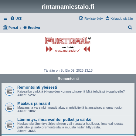
rintamamiestalo.fi
UKK
Rekisteröidy
Kirjaudu sisään
E
Portal
Etusivu
t
s
i
Tänään on Su Elo 09, 2026 13:13
Remontointi
Remontointi yleisesti
Kaipaatko vinkkiä ikkunoiden kunnostukseen? Mitä tehdä pinkopahveille?
Aiheet:
5292
Maalaus ja maalit
Maalaus ja varsinkin maalit jakavat mielipiteitä ja ansaitsevat oman osion
Aiheet:
1082
Lämmitys, ilmanvaihto, putket ja sähkö
Keskustelu lämmitysjärjestelmien valinnasta ja huollosta, ilmanvaihdosta,
putkisto- ja sähköremonteista ja muusta näihin liittyvästä.
Aiheet:
3665