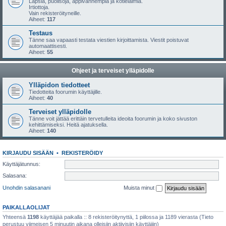
Lapsia, puolisoja, appivanhempia ja kotieläimiä.
Irtiottoja.
Vain rekisteröityneille.
Aiheet:
117
Testaus
Tänne saa vapaasti testata viestien kirjoittamista. Viestit poistuvat
automaattisesti.
Aiheet:
55
Ohjeet ja terveiset ylläpidolle
Ylläpidon tiedotteet
Tiedotteita foorumin käyttäjille.
Aiheet:
40
Terveiset ylläpidolle
Tänne voit jättää erittäin tervetulleita ideoita foorumin ja koko sivuston
kehittämiseksi. Heitä ajatuksella.
Aiheet:
140
KIRJAUDU SISÄÄN
•
REKISTERÖIDY
Käyttäjätunnus:
Salasana:
Unohdin salasanani
Muista minut
PAIKALLAOLIJAT
Yhteensä
1198
käyttäjää paikalla :: 8 rekisteröitynyttä, 1 piilossa ja 1189 vierasta (Tieto
perustuu viimeisen 5 minuutin aikana olleisiin aktiivisiin käyttäjiin)