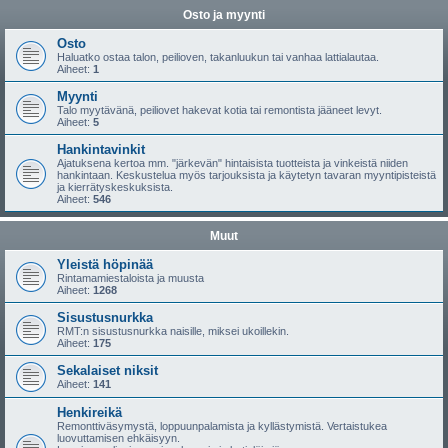
Osto ja myynti
Osto
Haluatko ostaa talon, peilioven, takanluukun tai vanhaa lattialautaa.
Aiheet:
1
Myynti
Talo myytävänä, peiliovet hakevat kotia tai remontista jääneet levyt.
Aiheet:
5
Hankintavinkit
Ajatuksena kertoa mm. "järkevän" hintaisista tuotteista ja vinkeistä niiden
hankintaan. Keskustelua myös tarjouksista ja käytetyn tavaran myyntipisteistä
ja kierrätyskeskuksista.
Aiheet:
546
Muut
Yleistä höpinää
Rintamamiestaloista ja muusta
Aiheet:
1268
Sisustusnurkka
RMT:n sisustusnurkka naisille, miksei ukoillekin.
Aiheet:
175
Sekalaiset niksit
Aiheet:
141
Henkireikä
Remonttiväsymystä, loppuunpalamista ja kyllästymistä. Vertaistukea
luovuttamisen ehkäisyyn.