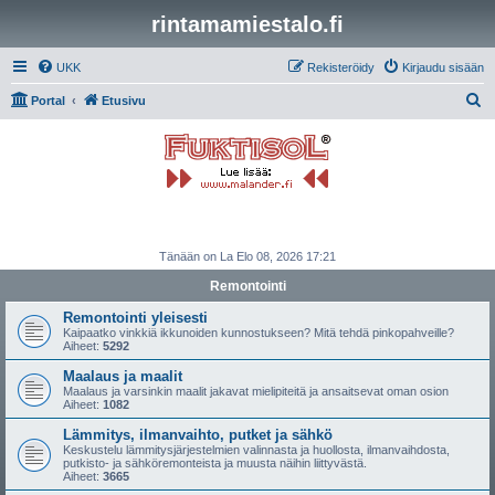
rintamamiestalo.fi
UKK
Rekisteröidy
Kirjaudu sisään
E
Portal
Etusivu
t
s
i
Tänään on La Elo 08, 2026 17:21
Remontointi
Remontointi yleisesti
Kaipaatko vinkkiä ikkunoiden kunnostukseen? Mitä tehdä pinkopahveille?
Aiheet:
5292
Maalaus ja maalit
Maalaus ja varsinkin maalit jakavat mielipiteitä ja ansaitsevat oman osion
Aiheet:
1082
Lämmitys, ilmanvaihto, putket ja sähkö
Keskustelu lämmitysjärjestelmien valinnasta ja huollosta, ilmanvaihdosta,
putkisto- ja sähköremonteista ja muusta näihin liittyvästä.
Aiheet:
3665