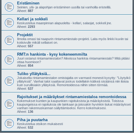
Eristäminen
Seinien, ylä- ja alapohjan eristäminen uusilla tai vanhoilla eristeillä.
Aiheet:
887
Kellari ja sokkeli
Keskustelua maanpinnan alapuolelta - kellari, salaojat, sokkeli jne.
Aiheet:
2293
Projektit
Ilmoita omasi tai naapurin rintamamiestalo-projekti. Laita myös linkki kuviin tai
kotisivulle mikäli sellaiset on.
Aiheet:
557
RMT:n hankinta - kysy kokeneemmilta
Juuri ostanut rintamamiestalon? Aikeissa hankkia rintamamiestalo? Mitä pitäisi
ottaa huomioon?
Aiheet:
854
Tuliko yllätyksiä...
Jokaiselta rintamamiestalon omistajalta on varmasti monesti kysytty: "Löytyikö
yllätyksiä". Vanhat talot saattavat joskus todellakin kätkeä sisäänsä niin iloisia
kuin surullisiakin yllätyksiä. Remontoidessa niihin sitten törmää.
Aiheet:
537
Rajoitukset ja määräykset rintamamiestaloa remontoidessa
Kokemukset kuntien ja kaupunkien rajoituksista ja määräyksistä. Toisissa
kaupungeissa ei rajoituksia ole lainkaan ja joissakin hyvinkin tiukat määräykset
vanhan rakennuskannan säilyttämiseksi. Kerro kokemuksesi.
Aiheet:
136
Piha ja puutarha
Keskustelua otsikon mukaisesti
Aiheet:
532