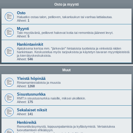
Osto ja myynti
Osto
Haluatko ostaa talon, peilioven, takanluukun tai vanhaa lattialautaa.
Aiheet:
1
Myynti
Talo myytävänä, peiliovet hakevat kotia tai remontista jääneet levyt.
Aiheet:
5
Hankintavinkit
Ajatuksena kertoa mm. "järkevän" hintaisista tuotteista ja vinkeistä niiden
hankintaan. Keskustelua myös tarjouksista ja käytetyn tavaran myyntipisteistä
ja kierrätyskeskuksista.
Aiheet:
546
Muut
Yleistä höpinää
Rintamamiestaloista ja muusta
Aiheet:
1268
Sisustusnurkka
RMT:n sisustusnurkka naisille, miksei ukoillekin.
Aiheet:
175
Sekalaiset niksit
Aiheet:
141
Henkireikä
Remonttiväsymystä, loppuunpalamista ja kyllästymistä. Vertaistukea
luovuttamisen ehkäisyyn.