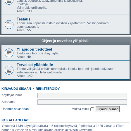
Lapsia, puolisoja, appivanhempia ja kotieläimiä.
Irtiottoja.
Vain rekisteröityneille.
Aiheet:
117
Testaus
Tänne saa vapaasti testata viestien kirjoittamista. Viestit poistuvat
automaattisesti.
Aiheet:
55
Ohjeet ja terveiset ylläpidolle
Ylläpidon tiedotteet
Tiedotteita foorumin käyttäjille.
Aiheet:
40
Terveiset ylläpidolle
Tänne voit jättää erittäin tervetulleita ideoita foorumin ja koko sivuston
kehittämiseksi. Heitä ajatuksella.
Aiheet:
140
KIRJAUDU SISÄÄN
•
REKISTERÖIDY
Käyttäjätunnus:
Salasana:
Unohdin salasanani
Muista minut
PAIKALLAOLIJAT
Yhteensä
1434
käyttäjää paikalla :: 5 rekisteröitynyttä, 0 piilossa ja 1429 vierasta (Tieto
perustuu viimeisen 5 minuutin aikana olleisiin aktiivisiin käyttäjiin)