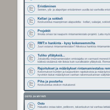
Eristäminen
Seinien, ylä- ja alapohjan eristäminen uusilla tai vanhoilla eriste
Kellari ja sokkeli
Keskustelua maanpinnan alapuolelta - kellari, salaojat, sokkeli
Projektit
Ilmoita omasi tai naapurin rintamamiestalo-projekti. Laita myös l
RMT:n hankinta - kysy kokeneemmilta
Juuri ostanut rintamamiestalon? Aikeissa hankkia rintamamies
Tuliko yllätyksiä...
Jokaiselta rintamamiestalon omistajalta on varmasti monesti ky
kätkeä sisäänsä niin iloisia kuin surullisiakin yllätyksiä. Remo
Rajoitukset ja määräykset rintamamiestaloa re
Kokemukset kuntien ja kaupunkien rajoituksista ja määräyksist
hyvinkin tiukat määräykset vanhan rakennuskannan säilyttä
Piha ja puutarha
Keskustelua otsikon mukaisesti
OSTO JA MYYNTI
Osto
Haluatko ostaa talon, peilioven, takanluukun tai vanhaa lattial