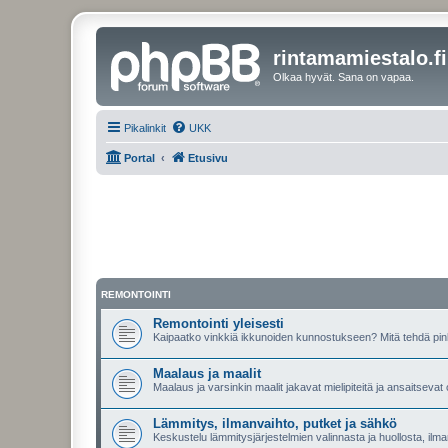
rintamamiestalo.fi
Olkaa hyvät. Sana on vapaa.
Pikalinkit
UKK
Portal
Etusivu
REMONTOINTI
Remontointi yleisesti
Kaipaatko vinkkiä ikkunoiden kunnostukseen? Mitä tehdä pin
Maalaus ja maalit
Maalaus ja varsinkin maalit jakavat mielipiteitä ja ansaitseva
Lämmitys, ilmanvaihto, putket ja sähkö
Keskustelu lämmitysjärjestelmien valinnasta ja huollosta, ilma