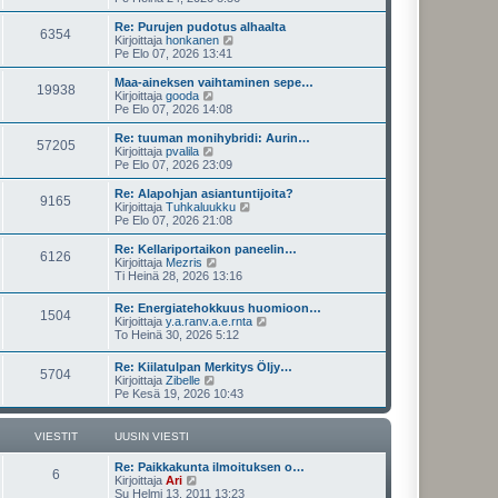
v
u
y
i
s
t
Re: Purujen pudotus alhaalta
e
6354
i
ä
N
Kirjoittaja
honkanen
s
n
u
ä
Pe Elo 07, 2026 13:41
t
v
u
y
i
i
s
t
Maa-aineksen vaihtaminen sepe…
e
19938
i
ä
N
Kirjoittaja
gooda
s
n
u
ä
Pe Elo 07, 2026 14:08
t
v
u
y
i
i
s
t
Re: tuuman monihybridi: Aurin…
e
57205
i
ä
N
Kirjoittaja
pvalila
s
n
u
ä
Pe Elo 07, 2026 23:09
t
v
u
y
i
i
s
t
Re: Alapohjan asiantuntijoita?
e
9165
i
ä
N
Kirjoittaja
Tuhkaluukku
s
n
u
ä
Pe Elo 07, 2026 21:08
t
v
u
y
i
i
s
t
Re: Kellariportaikon paneelin…
e
6126
i
ä
N
Kirjoittaja
Mezris
s
n
u
ä
Ti Heinä 28, 2026 13:16
t
v
u
y
i
i
s
t
Re: Energiatehokkuus huomioon…
e
i
1504
ä
N
Kirjoittaja
y.a.ranv.a.e.rnta
s
n
u
ä
To Heinä 30, 2026 5:12
t
v
u
y
i
i
s
t
e
Re: Kiilatulpan Merkitys Öljy…
i
5704
ä
N
s
Kirjoittaja
Zibelle
n
u
ä
t
Pe Kesä 19, 2026 10:43
v
u
y
i
i
s
t
e
i
ä
s
VIESTIT
UUSIN VIESTI
n
u
t
v
u
i
Re: Paikkakunta ilmoituksen o…
i
s
6
N
Kirjoittaja
Ari
e
i
ä
Su Helmi 13, 2011 13:23
s