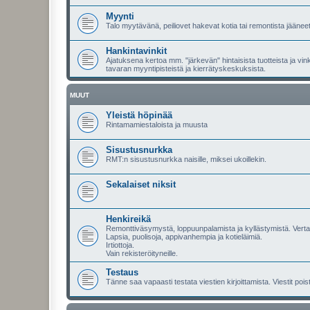
Myynti
Talo myytävänä, peiliovet hakevat kotia tai remontista jääneet
Hankintavinkit
Ajatuksena kertoa mm. "järkevän" hintaisista tuotteista ja vi
tavaran myyntipisteistä ja kierrätyskeskuksista.
MUUT
Yleistä höpinää
Rintamamiestaloista ja muusta
Sisustusnurkka
RMT:n sisustusnurkka naisille, miksei ukoillekin.
Sekalaiset niksit
Henkireikä
Remonttiväsymystä, loppuunpalamista ja kyllästymistä. Vert
Lapsia, puolisoja, appivanhempia ja kotieläimiä.
Irtiottoja.
Vain rekisteröityneille.
Testaus
Tänne saa vapaasti testata viestien kirjoittamista. Viestit pois