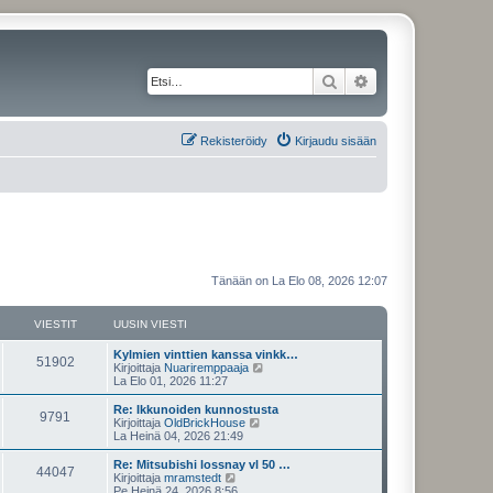
Etsi
Tarkennettu haku
Rekisteröidy
Kirjaudu sisään
Tänään on La Elo 08, 2026 12:07
VIESTIT
UUSIN VIESTI
Kylmien vinttien kanssa vinkk…
51902
N
Kirjoittaja
Nuariremppaaja
ä
La Elo 01, 2026 11:27
y
t
Re: Ikkunoiden kunnostusta
9791
ä
N
Kirjoittaja
OldBrickHouse
u
ä
La Heinä 04, 2026 21:49
u
y
s
t
Re: Mitsubishi lossnay vl 50 …
44047
i
ä
N
Kirjoittaja
mramstedt
n
u
ä
Pe Heinä 24, 2026 8:56