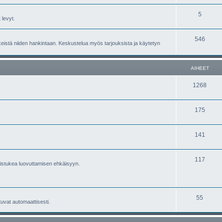
5
 levyt.
546
nkeistä niiden hankintaan. Keskustelua myös tarjouksista ja käytetyn
AIHEET
1268
175
141
117
aistukea luovuttamisen ehkäisyyn.
55
tuvat automaattisesti.