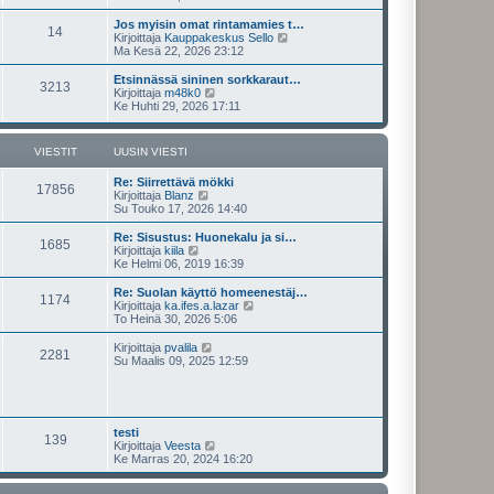
n
y
t
v
t
i
Jos myisin omat rintamamies t…
i
14
ä
N
Kirjoittaja
Kauppakeskus Sello
e
u
ä
Ma Kesä 22, 2026 23:12
s
u
y
t
s
t
Etsinnässä sininen sorkkaraut…
i
3213
i
ä
N
Kirjoittaja
m48k0
n
u
ä
Ke Huhti 29, 2026 17:11
v
u
y
i
s
t
e
i
ä
VIESTIT
UUSIN VIESTI
s
n
u
t
v
u
i
Re: Siirrettävä mökki
i
s
17856
N
Kirjoittaja
Blanz
e
i
ä
Su Touko 17, 2026 14:40
s
n
y
t
v
t
i
Re: Sisustus: Huonekalu ja si…
i
1685
ä
N
Kirjoittaja
kiila
e
u
ä
Ke Helmi 06, 2019 16:39
s
u
y
t
s
t
i
Re: Suolan käyttö homeenestäj…
1174
i
ä
N
Kirjoittaja
ka.ifes.a.lazar
n
u
ä
To Heinä 30, 2026 5:06
v
u
y
i
s
t
N
Kirjoittaja
pvalila
e
2281
i
ä
ä
Su Maalis 09, 2025 12:59
s
n
u
y
t
v
u
t
i
i
s
ä
e
i
u
s
n
u
testi
t
v
139
s
N
Kirjoittaja
Veesta
i
i
i
ä
Ke Marras 20, 2024 16:20
e
n
y
s
v
t
t
i