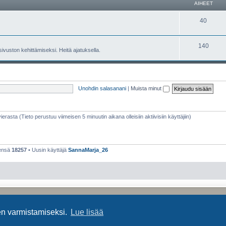
AIHEET
40
140
 sivuston kehittämiseksi. Heitä ajatuksella.
Unohdin salasanani
|
Muista minut
vierasta (Tieto perustuu viimeisen 5 minuutin aikana olleisiin aktiivisiin käyttäjiin)
eensä
18257
• Uusin käyttäjä
SannaMarja_26
Keskustelufoorumin ohjelmisto
phpBB
® Forum Software © phpBB Limited
Käännös: phpBB Suomi (lurttinen, harritapio, Pettis)
en varmistamiseksi.
Lue lisää
Yksityisyys
|
Ehdot