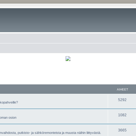
AIHEET
5292
kopahveille?
1082
t oman osion
3665
nvaihdosta, putkisto- ja sähköremonteista ja muusta näihin liittyvästä.