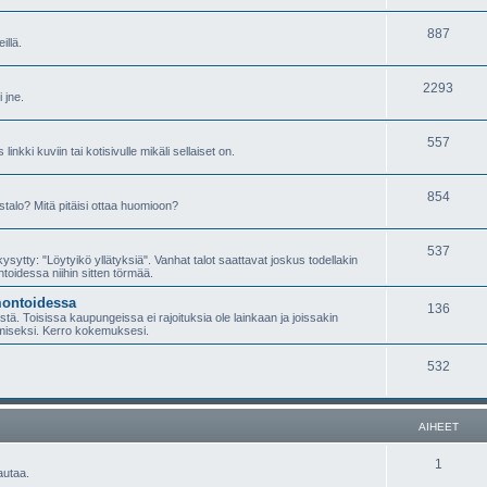
887
illä.
2293
 jne.
557
inkki kuviin tai kotisivulle mikäli sellaiset on.
854
talo? Mitä pitäisi ottaa huomioon?
537
sytty: "Löytyikö yllätyksiä". Vanhat talot saattavat joskus todellakin
ntoidessa niihin sitten törmää.
montoidessa
136
ä. Toisissa kaupungeissa ei rajoituksia ole lainkaan ja joissakin
miseksi. Kerro kokemuksesi.
532
AIHEET
1
autaa.