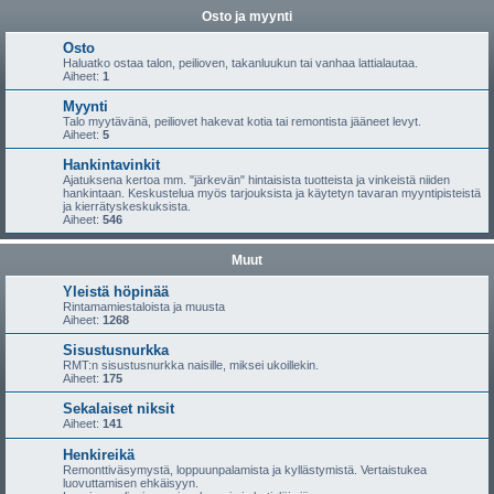
Osto ja myynti
Osto
Haluatko ostaa talon, peilioven, takanluukun tai vanhaa lattialautaa.
Aiheet:
1
Myynti
Talo myytävänä, peiliovet hakevat kotia tai remontista jääneet levyt.
Aiheet:
5
Hankintavinkit
Ajatuksena kertoa mm. "järkevän" hintaisista tuotteista ja vinkeistä niiden
hankintaan. Keskustelua myös tarjouksista ja käytetyn tavaran myyntipisteistä
ja kierrätyskeskuksista.
Aiheet:
546
Muut
Yleistä höpinää
Rintamamiestaloista ja muusta
Aiheet:
1268
Sisustusnurkka
RMT:n sisustusnurkka naisille, miksei ukoillekin.
Aiheet:
175
Sekalaiset niksit
Aiheet:
141
Henkireikä
Remonttiväsymystä, loppuunpalamista ja kyllästymistä. Vertaistukea
luovuttamisen ehkäisyyn.