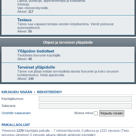
Lapsia, puolisoja, appivanhempia ja kotieläimiä.
Irtiottoja.
Vain rekisteröityneille.
Aiheet:
117
Testaus
Tänne saa vapaasti testata viestien kirjoittamista. Viestit poistuvat
automaattisesti.
Aiheet:
55
Ohjeet ja terveiset ylläpidolle
Ylläpidon tiedotteet
Tiedotteita foorumin käyttäjille.
Aiheet:
40
Terveiset ylläpidolle
Tänne voit jättää erittäin tervetulleita ideoita foorumin ja koko sivuston
kehittämiseksi. Heitä ajatuksella.
Aiheet:
140
KIRJAUDU SISÄÄN
•
REKISTERÖIDY
Käyttäjätunnus:
Salasana:
Unohdin salasanani
Muista minut
PAIKALLAOLIJAT
Yhteensä
1229
käyttäjää paikalla :: 7 rekisteröitynyttä, 0 piilossa ja 1222 vierasta (Tieto
perustuu viimeisen 5 minuutin aikana olleisiin aktiivisiin käyttäjiin)