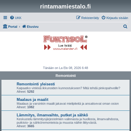
rintamamiestalo.fi
UKK
Rekisteröidy
Kirjaudu sisään
E
Portal
Etusivu
t
s
i
Tänään on La Elo 08, 2026 6:48
Remontointi
Remontointi yleisesti
Kaipaatko vinkkiä ikkunoiden kunnostukseen? Mitä tehdä pinkopahveille?
Aiheet:
5292
Maalaus ja maalit
Maalaus ja varsinkin maalit jakavat mielipiteitä ja ansaitsevat oman osion
Aiheet:
1082
Lämmitys, ilmanvaihto, putket ja sähkö
Keskustelu lämmitysjärjestelmien valinnasta ja huollosta, ilmanvaihdosta,
putkisto- ja sähköremonteista ja muusta näihin liittyvästä.
Aiheet:
3665