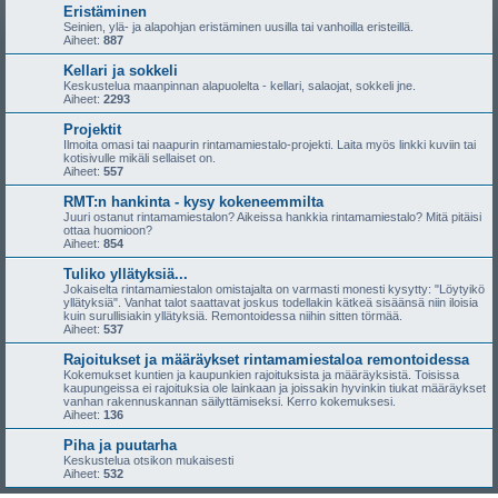
Eristäminen
Seinien, ylä- ja alapohjan eristäminen uusilla tai vanhoilla eristeillä.
Aiheet:
887
Kellari ja sokkeli
Keskustelua maanpinnan alapuolelta - kellari, salaojat, sokkeli jne.
Aiheet:
2293
Projektit
Ilmoita omasi tai naapurin rintamamiestalo-projekti. Laita myös linkki kuviin tai
kotisivulle mikäli sellaiset on.
Aiheet:
557
RMT:n hankinta - kysy kokeneemmilta
Juuri ostanut rintamamiestalon? Aikeissa hankkia rintamamiestalo? Mitä pitäisi
ottaa huomioon?
Aiheet:
854
Tuliko yllätyksiä...
Jokaiselta rintamamiestalon omistajalta on varmasti monesti kysytty: "Löytyikö
yllätyksiä". Vanhat talot saattavat joskus todellakin kätkeä sisäänsä niin iloisia
kuin surullisiakin yllätyksiä. Remontoidessa niihin sitten törmää.
Aiheet:
537
Rajoitukset ja määräykset rintamamiestaloa remontoidessa
Kokemukset kuntien ja kaupunkien rajoituksista ja määräyksistä. Toisissa
kaupungeissa ei rajoituksia ole lainkaan ja joissakin hyvinkin tiukat määräykset
vanhan rakennuskannan säilyttämiseksi. Kerro kokemuksesi.
Aiheet:
136
Piha ja puutarha
Keskustelua otsikon mukaisesti
Aiheet:
532