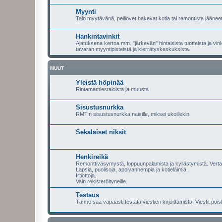
Myynti
Talo myytävänä, peiliovet hakevat kotia tai remontista jääneet
Hankintavinkit
Ajatuksena kertoa mm. "järkevän" hintaisista tuotteista ja vi
tavaran myyntipisteistä ja kierrätyskeskuksista.
MUUT
Yleistä höpinää
Rintamamiestaloista ja muusta
Sisustusnurkka
RMT:n sisustusnurkka naisille, miksei ukoillekin.
Sekalaiset niksit
Henkireikä
Remonttiväsymystä, loppuunpalamista ja kyllästymistä. Vert
Lapsia, puolisoja, appivanhempia ja kotieläimiä.
Irtiottoja.
Vain rekisteröityneille.
Testaus
Tänne saa vapaasti testata viestien kirjoittamista. Viestit pois