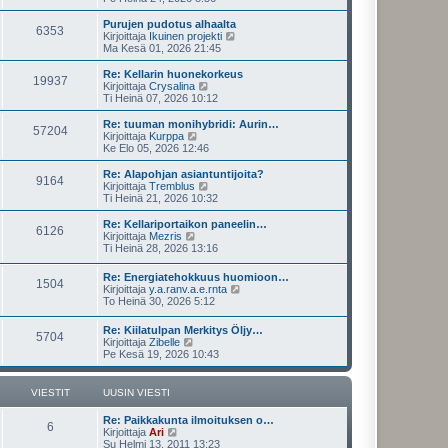
v
u
y
i
s
t
Purujen pudotus alhaalta
e
6353
i
ä
N
Kirjoittaja
Ikuinen projekti
s
n
u
ä
Ma Kesä 01, 2026 21:45
t
v
u
y
i
i
s
t
Re: Kellarin huonekorkeus
e
19937
i
ä
N
Kirjoittaja
Crysalina
s
n
u
ä
Ti Heinä 07, 2026 10:12
t
v
u
y
i
i
s
t
Re: tuuman monihybridi: Aurin…
e
57204
i
ä
N
Kirjoittaja
Kurppa
s
n
u
ä
Ke Elo 05, 2026 12:46
t
v
u
y
i
i
s
t
Re: Alapohjan asiantuntijoita?
e
9164
i
ä
N
Kirjoittaja
Tremblus
s
n
u
ä
Ti Heinä 21, 2026 10:32
t
v
u
y
i
i
s
t
Re: Kellariportaikon paneelin…
e
6126
i
ä
N
Kirjoittaja
Mezris
s
n
u
ä
Ti Heinä 28, 2026 13:16
t
v
u
y
i
i
s
t
Re: Energiatehokkuus huomioon…
e
i
1504
ä
N
Kirjoittaja
y.a.ranv.a.e.rnta
s
n
u
ä
To Heinä 30, 2026 5:12
t
v
u
y
i
i
s
t
e
Re: Kiilatulpan Merkitys Öljy…
i
5704
ä
N
s
Kirjoittaja
Zibelle
n
u
ä
t
Pe Kesä 19, 2026 10:43
v
u
y
i
i
s
t
e
i
ä
s
VIESTIT
UUSIN VIESTI
n
u
t
v
u
i
Re: Paikkakunta ilmoituksen o…
i
s
6
N
Kirjoittaja
Ari
e
i
ä
Su Helmi 13, 2011 13:23
s