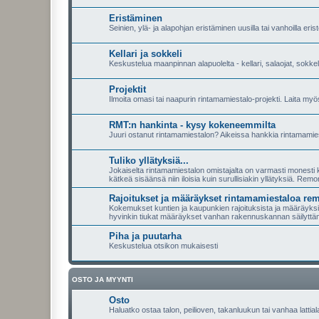
Eristäminen
Seinien, ylä- ja alapohjan eristäminen uusilla tai vanhoilla eriste
Kellari ja sokkeli
Keskustelua maanpinnan alapuolelta - kellari, salaojat, sokkeli
Projektit
Ilmoita omasi tai naapurin rintamamiestalo-projekti. Laita myös l
RMT:n hankinta - kysy kokeneemmilta
Juuri ostanut rintamamiestalon? Aikeissa hankkia rintamamies
Tuliko yllätyksiä...
Jokaiselta rintamamiestalon omistajalta on varmasti monesti ky
kätkeä sisäänsä niin iloisia kuin surullisiakin yllätyksiä. Remo
Rajoitukset ja määräykset rintamamiestaloa re
Kokemukset kuntien ja kaupunkien rajoituksista ja määräyksist
hyvinkin tiukat määräykset vanhan rakennuskannan säilyttä
Piha ja puutarha
Keskustelua otsikon mukaisesti
OSTO JA MYYNTI
Osto
Haluatko ostaa talon, peilioven, takanluukun tai vanhaa lattial