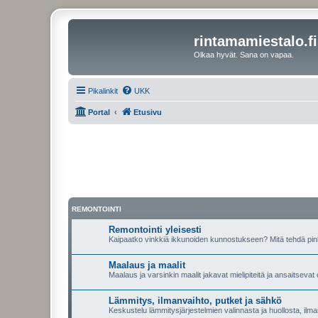
rintamamiestalo.fi
Olkaa hyvät. Sana on vapaa.
Pikalinkit
UKK
Portal
Etusivu
REMONTOINTI
Remontointi yleisesti
Kaipaatko vinkkiä ikkunoiden kunnostukseen? Mitä tehdä pin
Maalaus ja maalit
Maalaus ja varsinkin maalit jakavat mielipiteitä ja ansaitseva
Lämmitys, ilmanvaihto, putket ja sähkö
Keskustelu lämmitysjärjestelmien valinnasta ja huollosta, ilma