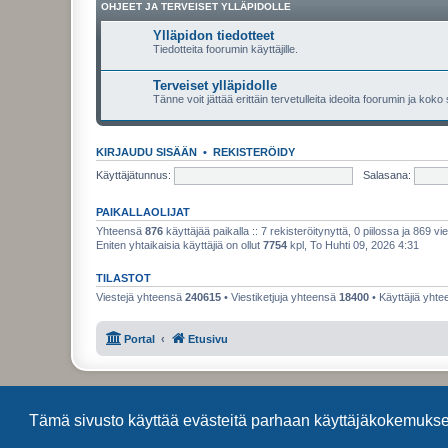
OHJEET JA TERVEISET YLLÄPIDOLLE
Ylläpidon tiedotteet
Tiedotteita foorumin käyttäjille.
Terveiset ylläpidolle
Tänne voit jättää erittäin tervetulleita ideoita foorumin ja koko
KIRJAUDU SISÄÄN
•
REKISTERÖIDY
Käyttäjätunnus:
Salasana:
PAIKALLAOLIJAT
Yhteensä
876
käyttäjää paikalla :: 7 rekisteröitynyttä, 0 piilossa ja 869 vie
Eniten yhtaikaisia käyttäjiä on ollut
7754
kpl, To Huhti 09, 2026 4:31
TILASTOT
Viestejä yhteensä
240615
• Viestiketjuja yhteensä
18400
• Käyttäjiä yht
Portal
Etusivu
Tämä sivusto käyttää evästeitä parhaan käyttäjäkokemuks