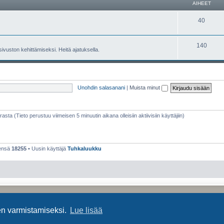
AIHEET
40
140
 sivuston kehittämiseksi. Heitä ajatuksella.
Unohdin salasanani
|
Muista minut
rasta (Tieto perustuu viimeisen 5 minuutin aikana olleisiin aktiivisiin käyttäjiin)
eensä
18255
• Uusin käyttäjä
Tuhkaluukku
Keskustelufoorumin ohjelmisto
phpBB
® Forum Software © phpBB Limited
Käännös: phpBB Suomi (lurttinen, harritapio, Pettis)
en varmistamiseksi.
Lue lisää
Yksityisyys
|
Ehdot