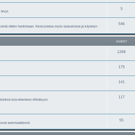
5
 levyt.
546
nkeistä niiden hankintaan. Keskustelua myös tarjouksista ja käytetyn
AIHEET
1268
175
141
117
aistukea luovuttamisen ehkäisyyn.
55
tuvat automaattisesti.