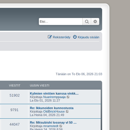
Etsi
Tarkennettu haku
Rekisteröidy
Kirjaudu sisään
Tänään on To Elo 06, 2026 21:03
VIESTIT
UUSIN VIESTI
Kylmien vinttien kanssa vinkk…
51902
N
Kirjoittaja
Nuariremppaaja
ä
La Elo 01, 2026 11:27
y
t
Re: Ikkunoiden kunnostusta
9791
ä
N
Kirjoittaja
OldBrickHouse
u
ä
La Heinä 04, 2026 21:49
u
y
s
t
Re: Mitsubishi lossnay vl 50 …
44047
i
ä
N
Kirjoittaja
mramstedt
n
u
ä
Pe Heinä 24, 2026 8:56