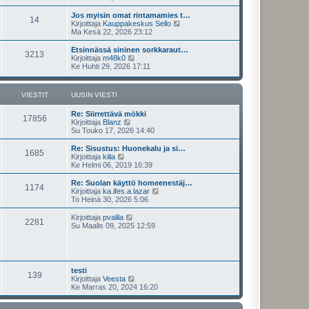
n
y
t
v
t
i
Jos myisin omat rintamamies t…
i
14
ä
N
Kirjoittaja
Kauppakeskus Sello
e
u
ä
Ma Kesä 22, 2026 23:12
s
u
y
t
s
t
Etsinnässä sininen sorkkaraut…
i
3213
i
ä
N
Kirjoittaja
m48k0
n
u
ä
Ke Huhti 29, 2026 17:11
v
u
y
i
s
t
e
i
ä
VIESTIT
UUSIN VIESTI
s
n
u
t
v
u
i
Re: Siirrettävä mökki
i
s
17856
N
Kirjoittaja
Blanz
e
i
ä
Su Touko 17, 2026 14:40
s
n
y
t
v
t
i
Re: Sisustus: Huonekalu ja si…
i
1685
ä
N
Kirjoittaja
kiila
e
u
ä
Ke Helmi 06, 2019 16:39
s
u
y
t
s
t
i
Re: Suolan käyttö homeenestäj…
1174
i
ä
N
Kirjoittaja
ka.ifes.a.lazar
n
u
ä
To Heinä 30, 2026 5:06
v
u
y
i
s
t
N
Kirjoittaja
pvalila
e
2281
i
ä
ä
Su Maalis 09, 2025 12:59
s
n
u
y
t
v
u
t
i
i
s
ä
e
i
u
s
n
u
testi
t
v
139
s
N
Kirjoittaja
Veesta
i
i
i
ä
Ke Marras 20, 2024 16:20
e
n
y
s
v
t
t
i