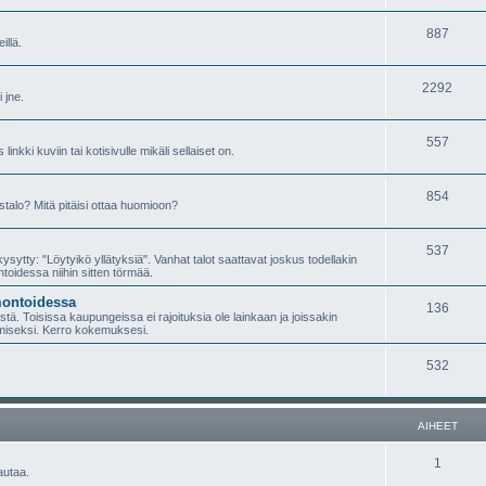
887
illä.
2292
 jne.
557
inkki kuviin tai kotisivulle mikäli sellaiset on.
854
talo? Mitä pitäisi ottaa huomioon?
537
sytty: "Löytyikö yllätyksiä". Vanhat talot saattavat joskus todellakin
ntoidessa niihin sitten törmää.
montoidessa
136
ä. Toisissa kaupungeissa ei rajoituksia ole lainkaan ja joissakin
miseksi. Kerro kokemuksesi.
532
AIHEET
1
autaa.