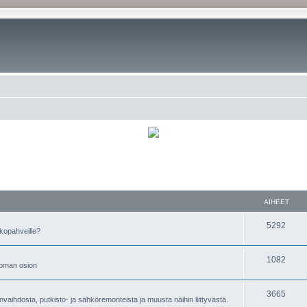
AIHEET
5292
kopahveille?
1082
t oman osion
3665
nvaihdosta, putkisto- ja sähköremonteista ja muusta näihin liittyvästä.