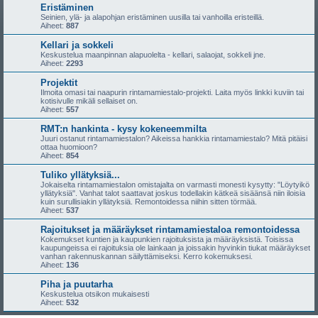
Eristäminen
Seinien, ylä- ja alapohjan eristäminen uusilla tai vanhoilla eristeillä.
Aiheet:
887
Kellari ja sokkeli
Keskustelua maanpinnan alapuolelta - kellari, salaojat, sokkeli jne.
Aiheet:
2293
Projektit
Ilmoita omasi tai naapurin rintamamiestalo-projekti. Laita myös linkki kuviin tai
kotisivulle mikäli sellaiset on.
Aiheet:
557
RMT:n hankinta - kysy kokeneemmilta
Juuri ostanut rintamamiestalon? Aikeissa hankkia rintamamiestalo? Mitä pitäisi
ottaa huomioon?
Aiheet:
854
Tuliko yllätyksiä...
Jokaiselta rintamamiestalon omistajalta on varmasti monesti kysytty: "Löytyikö
yllätyksiä". Vanhat talot saattavat joskus todellakin kätkeä sisäänsä niin iloisia
kuin surullisiakin yllätyksiä. Remontoidessa niihin sitten törmää.
Aiheet:
537
Rajoitukset ja määräykset rintamamiestaloa remontoidessa
Kokemukset kuntien ja kaupunkien rajoituksista ja määräyksistä. Toisissa
kaupungeissa ei rajoituksia ole lainkaan ja joissakin hyvinkin tiukat määräykset
vanhan rakennuskannan säilyttämiseksi. Kerro kokemuksesi.
Aiheet:
136
Piha ja puutarha
Keskustelua otsikon mukaisesti
Aiheet:
532