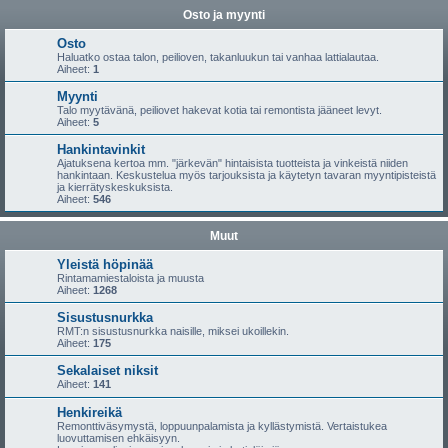
Osto ja myynti
Osto
Haluatko ostaa talon, peilioven, takanluukun tai vanhaa lattialautaa.
Aiheet:
1
Myynti
Talo myytävänä, peiliovet hakevat kotia tai remontista jääneet levyt.
Aiheet:
5
Hankintavinkit
Ajatuksena kertoa mm. "järkevän" hintaisista tuotteista ja vinkeistä niiden
hankintaan. Keskustelua myös tarjouksista ja käytetyn tavaran myyntipisteistä
ja kierrätyskeskuksista.
Aiheet:
546
Muut
Yleistä höpinää
Rintamamiestaloista ja muusta
Aiheet:
1268
Sisustusnurkka
RMT:n sisustusnurkka naisille, miksei ukoillekin.
Aiheet:
175
Sekalaiset niksit
Aiheet:
141
Henkireikä
Remonttiväsymystä, loppuunpalamista ja kyllästymistä. Vertaistukea
luovuttamisen ehkäisyyn.