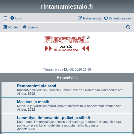
rintamamiestalo.fi
UKK
Rekisteröidy
Kirjaudu sisään
E
Portal
Etusivu
t
s
i
Tänään on La Elo 08, 2026 21:36
Remontointi
Remontointi yleisesti
Kaipaatko vinkkiä ikkunoiden kunnostukseen? Mitä tehdä pinkopahveille?
Aiheet:
5292
Maalaus ja maalit
Maalaus ja varsinkin maalit jakavat mielipiteitä ja ansaitsevat oman osion
Aiheet:
1082
Lämmitys, ilmanvaihto, putket ja sähkö
Keskustelu lämmitysjärjestelmien valinnasta ja huollosta, ilmanvaihdosta,
putkisto- ja sähköremonteista ja muusta näihin liittyvästä.
Aiheet:
3665