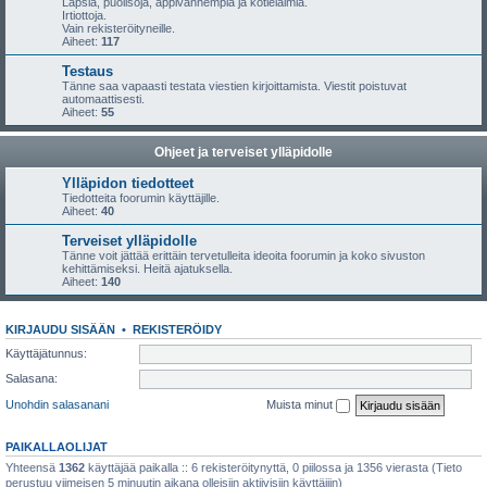
Lapsia, puolisoja, appivanhempia ja kotieläimiä.
Irtiottoja.
Vain rekisteröityneille.
Aiheet:
117
Testaus
Tänne saa vapaasti testata viestien kirjoittamista. Viestit poistuvat
automaattisesti.
Aiheet:
55
Ohjeet ja terveiset ylläpidolle
Ylläpidon tiedotteet
Tiedotteita foorumin käyttäjille.
Aiheet:
40
Terveiset ylläpidolle
Tänne voit jättää erittäin tervetulleita ideoita foorumin ja koko sivuston
kehittämiseksi. Heitä ajatuksella.
Aiheet:
140
KIRJAUDU SISÄÄN
•
REKISTERÖIDY
Käyttäjätunnus:
Salasana:
Unohdin salasanani
Muista minut
PAIKALLAOLIJAT
Yhteensä
1362
käyttäjää paikalla :: 6 rekisteröitynyttä, 0 piilossa ja 1356 vierasta (Tieto
perustuu viimeisen 5 minuutin aikana olleisiin aktiivisiin käyttäjiin)