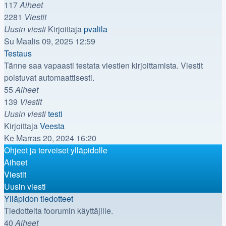
117
Aiheet
2281
Viestit
Näytä
Uusin viesti
Kirjoittaja
pvalila
uusin
Su Maalis 09, 2025 12:59
viesti
Testaus
Tänne saa vapaasti testata viestien kirjoittamista. Viestit
poistuvat automaattisesti.
55
Aiheet
139
Viestit
Uusin viesti
testi
Näytä
Kirjoittaja
Veesta
uusin
Ke Marras 20, 2024 16:20
viesti
Ohjeet ja terveiset ylläpidolle
Aiheet
Viestit
Uusin viesti
Ylläpidon tiedotteet
Tiedotteita foorumin käyttäjille.
40
Aiheet