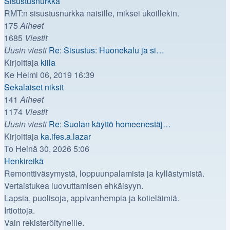
viesti
Sisustusnurkka
RMT:n sisustusnurkka naisille, miksei ukoillekin.
175
Aiheet
1685
Viestit
Uusin viesti
Re: Sisustus: Huonekalu ja si…
Näytä
Kirjoittaja
kiila
uusin
Ke Helmi 06, 2019 16:39
viesti
Sekalaiset niksit
141
Aiheet
1174
Viestit
Uusin viesti
Re: Suolan käyttö homeenestäj…
Näytä
Kirjoittaja
ka.ifes.a.lazar
uusin
To Heinä 30, 2026 5:06
viesti
Henkireikä
Remonttiväsymystä, loppuunpalamista ja kyllästymistä.
Vertaistukea luovuttamisen ehkäisyyn.
Lapsia, puolisoja, appivanhempia ja kotieläimiä.
Irtiottoja.
Vain rekisteröityneille.