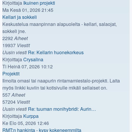
Näytä
Kirjoittaja
Ikuinen projekti
uusin
Ma Kesä 01, 2026 21:45
viesti
Kellari ja sokkeli
Keskustelua maanpinnan alapuolelta - kellari, salaojat,
sokkeli jne.
2292
Aiheet
19937
Viestit
Uusin viesti
Re: Kellarin huonekorkeus
Näytä
Kirjoittaja
Crysalina
uusin
Ti Heinä 07, 2026 10:12
viesti
Projektit
Ilmoita omasi tai naapurin rintamamiestalo-projekti. Laita
myös linkki kuviin tai kotisivulle mikäli sellaiset on.
557
Aiheet
57204
Viestit
Uusin viesti
Re: tuuman monihybridi: Aurin…
Näytä
Kirjoittaja
Kurppa
uusin
Ke Elo 05, 2026 12:46
viesti
RMT:n hankinta - kysy kokeneemmilta