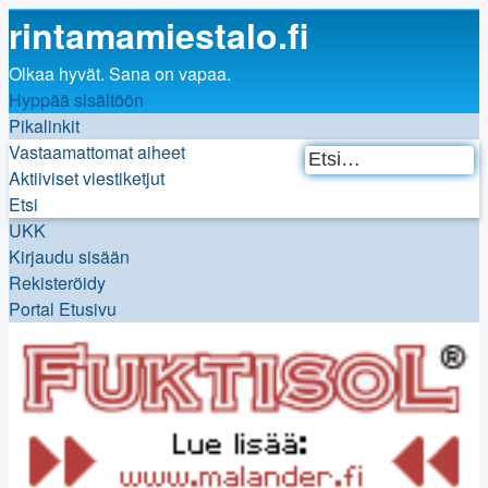
rintamamiestalo.fi
Olkaa hyvät. Sana on vapaa.
Hyppää sisältöön
Pikalinkit
Vastaamattomat aiheet
Et
T
Aktiiviset viestiketjut
h
Etsi
UKK
Kirjaudu sisään
Rekisteröidy
Portal
Etusivu