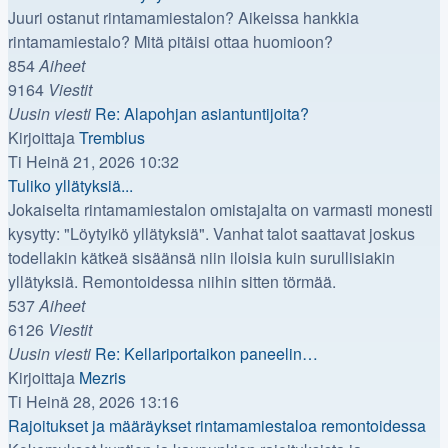
Juuri ostanut rintamamiestalon? Aikeissa hankkia
rintamamiestalo? Mitä pitäisi ottaa huomioon?
854
Aiheet
9164
Viestit
Uusin viesti
Re: Alapohjan asiantuntijoita?
Näytä
Kirjoittaja
Tremblus
uusin
Ti Heinä 21, 2026 10:32
viesti
Tuliko yllätyksiä...
Jokaiselta rintamamiestalon omistajalta on varmasti monesti
kysytty: "Löytyikö yllätyksiä". Vanhat talot saattavat joskus
todellakin kätkeä sisäänsä niin iloisia kuin surullisiakin
yllätyksiä. Remontoidessa niihin sitten törmää.
537
Aiheet
6126
Viestit
Uusin viesti
Re: Kellariportaikon paneelin…
Näytä
Kirjoittaja
Mezris
uusin
Ti Heinä 28, 2026 13:16
viesti
Rajoitukset ja määräykset rintamamiestaloa remontoidessa