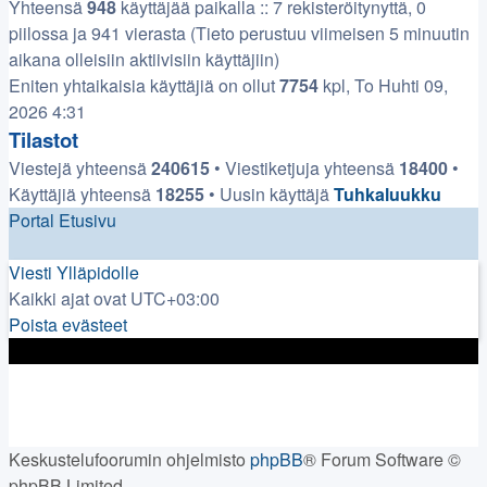
Yhteensä
948
käyttäjää paikalla :: 7 rekisteröitynyttä, 0
piilossa ja 941 vierasta (Tieto perustuu viimeisen 5 minuutin
aikana olleisiin aktiivisiin käyttäjiin)
Eniten yhtaikaisia käyttäjiä on ollut
7754
kpl, To Huhti 09,
2026 4:31
Tilastot
Viestejä yhteensä
240615
• Viestiketjuja yhteensä
18400
•
Käyttäjiä yhteensä
18255
• Uusin käyttäjä
Tuhkaluukku
Portal
Etusivu
Viesti Ylläpidolle
Kaikki ajat ovat
UTC+03:00
Poista evästeet
Keskustelufoorumin ohjelmisto
phpBB
® Forum Software ©
phpBB Limited