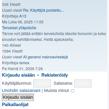
336
Viestit
Uusin viesti
Re: Käyttäjiä poistettu...
Näytä
Kirjoittaja
A13
uusin
Ma Loka 06, 2025 11:55
viesti
Terveiset ylläpidolle
Tänne voit jättää erittäin tervetulleita ideoita foorumin ja koko
sivuston kehittämiseksi. Heitä ajatuksella.
140
Aiheet
1094
Viestit
Uusin viesti
AI generoi mainosviestejä
Näytä
Kirjoittaja
ismox
uusin
Pe Heinä 31, 2026 7:26
viesti
Kirjaudu sisään
•
Rekisteröidy
Käyttäjätunnus:
Salasana:
Unohdin salasanani
|
Muista minut
Paikallaolijat