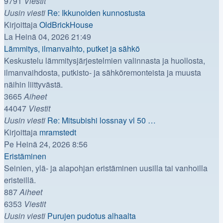
9791
Viestit
Uusin viesti
Re: Ikkunoiden kunnostusta
Näytä
Kirjoittaja
OldBrickHouse
uusin
La Heinä 04, 2026 21:49
viesti
Lämmitys, ilmanvaihto, putket ja sähkö
Keskustelu lämmitysjärjestelmien valinnasta ja huollosta,
ilmanvaihdosta, putkisto- ja sähköremonteista ja muusta
näihin liittyvästä.
3665
Aiheet
44047
Viestit
Uusin viesti
Re: Mitsubishi lossnay vl 50 …
Näytä
Kirjoittaja
mramstedt
uusin
Pe Heinä 24, 2026 8:56
viesti
Eristäminen
Seinien, ylä- ja alapohjan eristäminen uusilla tai vanhoilla
eristeillä.
887
Aiheet
6353
Viestit
Uusin viesti
Purujen pudotus alhaalta