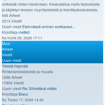
vinkeistä niiden hankintaan. Keskustelua myös tarjouksista
ja käytetyn tavaran myyntipisteistä ja kierrätyskeskuksista.
546
Aiheet
3213
Viestit
Uusin viesti
Etsinnässä sininen sorkkaraut…
Näytä
Kirjoittaja
m48k0
uusin
Ke Huhti 29, 2026 17:11
viesti
Muut
Aiheet
Viestit
Uusin viesti
Yleistä höpinää
Rintamamiestaloista ja muusta
1268
Aiheet
17856
Viestit
Uusin viesti
Re: Siirrettävä mökki
Näytä
Kirjoittaja
Blanz
uusin
Su Touko 17, 2026 14:40