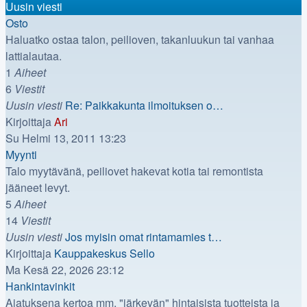
Uusin viesti
Osto
Haluatko ostaa talon, peilioven, takanluukun tai vanhaa
lattialautaa.
1
Aiheet
6
Viestit
Uusin viesti
Re: Paikkakunta ilmoituksen o…
Näytä
Kirjoittaja
Ari
uusin
Su Helmi 13, 2011 13:23
viesti
Myynti
Talo myytävänä, peiliovet hakevat kotia tai remontista
jääneet levyt.
5
Aiheet
14
Viestit
Uusin viesti
Jos myisin omat rintamamies t…
Näytä
Kirjoittaja
Kauppakeskus Sello
uusin
Ma Kesä 22, 2026 23:12
viesti
Hankintavinkit
Ajatuksena kertoa mm. "järkevän" hintaisista tuotteista ja