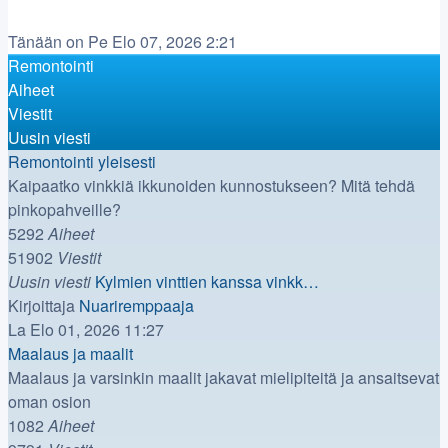
Tänään on Pe Elo 07, 2026 2:21
Remontointi
Aiheet
Viestit
Uusin viesti
Remontointi yleisesti
Kaipaatko vinkkiä ikkunoiden kunnostukseen? Mitä tehdä
pinkopahveille?
5292
Aiheet
51902
Viestit
Uusin viesti
Kylmien vinttien kanssa vinkk…
Näytä
Kirjoittaja
Nuariremppaaja
uusin
La Elo 01, 2026 11:27
viesti
Maalaus ja maalit
Maalaus ja varsinkin maalit jakavat mielipiteitä ja ansaitsevat
oman osion
1082
Aiheet