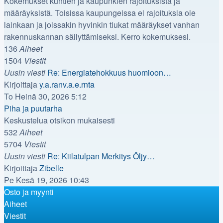
Kokemukset kuntien ja kaupunkien rajoituksista ja
määräyksistä. Toisissa kaupungeissa ei rajoituksia ole
lainkaan ja joissakin hyvinkin tiukat määräykset vanhan
rakennuskannan säilyttämiseksi. Kerro kokemuksesi.
136
Aiheet
1504
Viestit
Uusin viesti
Re: Energiatehokkuus huomioon…
Näytä
Kirjoittaja
y.a.ranv.a.e.rnta
uusin
To Heinä 30, 2026 5:12
viesti
Piha ja puutarha
Keskustelua otsikon mukaisesti
532
Aiheet
5704
Viestit
Uusin viesti
Re: Kiilatulpan Merkitys Öljy…
Näytä
Kirjoittaja
Zibelle
uusin
Pe Kesä 19, 2026 10:43
viesti
Osto ja myynti
Aiheet
Viestit