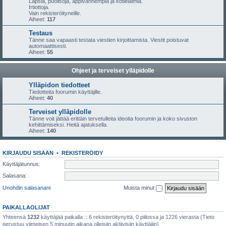
Lapsia, puolisoja, appivanhempia ja kotieläimiä.
Irtiottoja.
Vain rekisteröityneille.
Aiheet:
117
Testaus
Tänne saa vapaasti testata viestien kirjoittamista. Viestit poistuvat
automaattisesti.
Aiheet:
55
Ohjeet ja terveiset ylläpidolle
Ylläpidon tiedotteet
Tiedotteita foorumin käyttäjille.
Aiheet:
40
Terveiset ylläpidolle
Tänne voit jättää erittäin tervetulleita ideoita foorumin ja koko sivuston
kehittämiseksi. Heitä ajatuksella.
Aiheet:
140
KIRJAUDU SISÄÄN
•
REKISTERÖIDY
Käyttäjätunnus:
Salasana:
Unohdin salasanani
Muista minut
PAIKALLAOLIJAT
Yhteensä
1232
käyttäjää paikalla :: 6 rekisteröitynyttä, 0 piilossa ja 1226 vierasta (Tieto
perustuu viimeisen 5 minuutin aikana olleisiin aktiivisiin käyttäjiin)