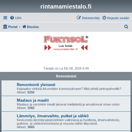
rintamamiestalo.fi
UKK
Rekisteröidy
Kirjaudu sisään
E
Portal
Etusivu
t
s
i
Tänään on La Elo 08, 2026 8:49
Remontointi
Remontointi yleisesti
Kaipaatko vinkkiä ikkunoiden kunnostukseen? Mitä tehdä pinkopahveille?
Aiheet:
5292
Maalaus ja maalit
Maalaus ja varsinkin maalit jakavat mielipiteitä ja ansaitsevat oman osion
Aiheet:
1082
Lämmitys, ilmanvaihto, putket ja sähkö
Keskustelu lämmitysjärjestelmien valinnasta ja huollosta, ilmanvaihdosta,
putkisto- ja sähköremonteista ja muusta näihin liittyvästä.
Aiheet:
3665