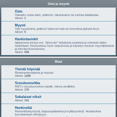
Osto ja myynti
Osto
Haluatko ostaa talon, peilioven, takanluukun tai vanhaa lattialautaa.
Aiheet:
1
Myynti
Talo myytävänä, peiliovet hakevat kotia tai remontista jääneet levyt.
Aiheet:
5
Hankintavinkit
Ajatuksena kertoa mm. "järkevän" hintaisista tuotteista ja vinkeistä niiden
hankintaan. Keskustelua myös tarjouksista ja käytetyn tavaran myyntipisteistä
ja kierrätyskeskuksista.
Aiheet:
546
Muut
Yleistä höpinää
Rintamamiestaloista ja muusta
Aiheet:
1268
Sisustusnurkka
RMT:n sisustusnurkka naisille, miksei ukoillekin.
Aiheet:
175
Sekalaiset niksit
Aiheet:
141
Henkireikä
Remonttiväsymystä, loppuunpalamista ja kyllästymistä. Vertaistukea
luovuttamisen ehkäisyyn.