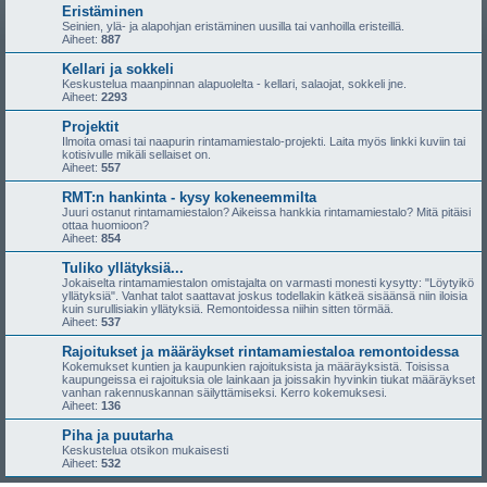
Eristäminen
Seinien, ylä- ja alapohjan eristäminen uusilla tai vanhoilla eristeillä.
Aiheet:
887
Kellari ja sokkeli
Keskustelua maanpinnan alapuolelta - kellari, salaojat, sokkeli jne.
Aiheet:
2293
Projektit
Ilmoita omasi tai naapurin rintamamiestalo-projekti. Laita myös linkki kuviin tai
kotisivulle mikäli sellaiset on.
Aiheet:
557
RMT:n hankinta - kysy kokeneemmilta
Juuri ostanut rintamamiestalon? Aikeissa hankkia rintamamiestalo? Mitä pitäisi
ottaa huomioon?
Aiheet:
854
Tuliko yllätyksiä...
Jokaiselta rintamamiestalon omistajalta on varmasti monesti kysytty: "Löytyikö
yllätyksiä". Vanhat talot saattavat joskus todellakin kätkeä sisäänsä niin iloisia
kuin surullisiakin yllätyksiä. Remontoidessa niihin sitten törmää.
Aiheet:
537
Rajoitukset ja määräykset rintamamiestaloa remontoidessa
Kokemukset kuntien ja kaupunkien rajoituksista ja määräyksistä. Toisissa
kaupungeissa ei rajoituksia ole lainkaan ja joissakin hyvinkin tiukat määräykset
vanhan rakennuskannan säilyttämiseksi. Kerro kokemuksesi.
Aiheet:
136
Piha ja puutarha
Keskustelua otsikon mukaisesti
Aiheet:
532