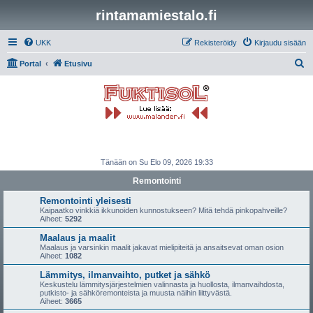
rintamamiestalo.fi
UKK
Rekisteröidy
Kirjaudu sisään
E
Portal
Etusivu
t
s
i
Tänään on Su Elo 09, 2026 19:33
Remontointi
Remontointi yleisesti
Kaipaatko vinkkiä ikkunoiden kunnostukseen? Mitä tehdä pinkopahveille?
Aiheet:
5292
Maalaus ja maalit
Maalaus ja varsinkin maalit jakavat mielipiteitä ja ansaitsevat oman osion
Aiheet:
1082
Lämmitys, ilmanvaihto, putket ja sähkö
Keskustelu lämmitysjärjestelmien valinnasta ja huollosta, ilmanvaihdosta,
putkisto- ja sähköremonteista ja muusta näihin liittyvästä.
Aiheet:
3665