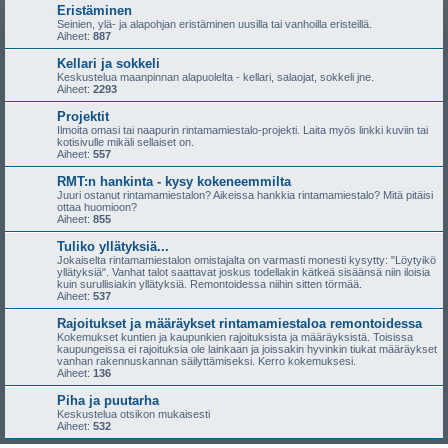
Eristäminen
Seinien, ylä- ja alapohjan eristäminen uusilla tai vanhoilla eristeillä.
Aiheet:
887
Kellari ja sokkeli
Keskustelua maanpinnan alapuolelta - kellari, salaojat, sokkeli jne.
Aiheet:
2293
Projektit
Ilmoita omasi tai naapurin rintamamiestalo-projekti. Laita myös linkki kuviin tai
kotisivulle mikäli sellaiset on.
Aiheet:
557
RMT:n hankinta - kysy kokeneemmilta
Juuri ostanut rintamamiestalon? Aikeissa hankkia rintamamiestalo? Mitä pitäisi
ottaa huomioon?
Aiheet:
855
Tuliko yllätyksiä...
Jokaiselta rintamamiestalon omistajalta on varmasti monesti kysytty: "Löytyikö
yllätyksiä". Vanhat talot saattavat joskus todellakin kätkeä sisäänsä niin iloisia
kuin surullisiakin yllätyksiä. Remontoidessa niihin sitten törmää.
Aiheet:
537
Rajoitukset ja määräykset rintamamiestaloa remontoidessa
Kokemukset kuntien ja kaupunkien rajoituksista ja määräyksistä. Toisissa
kaupungeissa ei rajoituksia ole lainkaan ja joissakin hyvinkin tiukat määräykset
vanhan rakennuskannan säilyttämiseksi. Kerro kokemuksesi.
Aiheet:
136
Piha ja puutarha
Keskustelua otsikon mukaisesti
Aiheet:
532