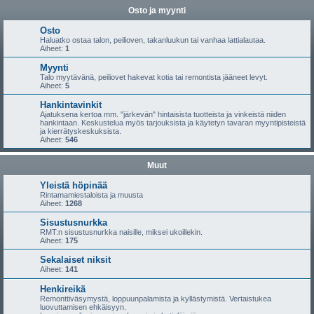
Osto ja myynti
Osto
Haluatko ostaa talon, peilioven, takanluukun tai vanhaa lattialautaa.
Aiheet:
1
Myynti
Talo myytävänä, peiliovet hakevat kotia tai remontista jääneet levyt.
Aiheet:
5
Hankintavinkit
Ajatuksena kertoa mm. "järkevän" hintaisista tuotteista ja vinkeistä niiden
hankintaan. Keskustelua myös tarjouksista ja käytetyn tavaran myyntipisteistä
ja kierrätyskeskuksista.
Aiheet:
546
Muut
Yleistä höpinää
Rintamamiestaloista ja muusta
Aiheet:
1268
Sisustusnurkka
RMT:n sisustusnurkka naisille, miksei ukoillekin.
Aiheet:
175
Sekalaiset niksit
Aiheet:
141
Henkireikä
Remonttiväsymystä, loppuunpalamista ja kyllästymistä. Vertaistukea
luovuttamisen ehkäisyyn.