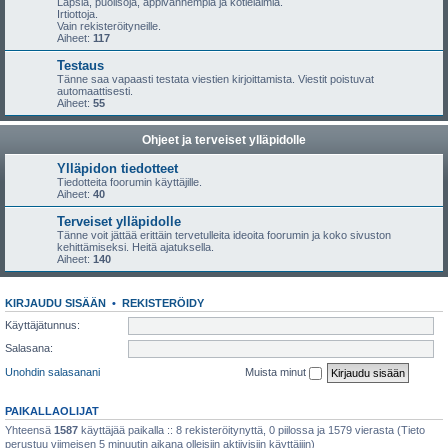
Lapsia, puolisoja, appivanhempia ja kotieläimiä.
Irtiottoja.
Vain rekisteröityneille.
Aiheet:
117
Testaus
Tänne saa vapaasti testata viestien kirjoittamista. Viestit poistuvat
automaattisesti.
Aiheet:
55
Ohjeet ja terveiset ylläpidolle
Ylläpidon tiedotteet
Tiedotteita foorumin käyttäjille.
Aiheet:
40
Terveiset ylläpidolle
Tänne voit jättää erittäin tervetulleita ideoita foorumin ja koko sivuston
kehittämiseksi. Heitä ajatuksella.
Aiheet:
140
KIRJAUDU SISÄÄN
•
REKISTERÖIDY
Käyttäjätunnus:
Salasana:
Unohdin salasanani
Muista minut
PAIKALLAOLIJAT
Yhteensä
1587
käyttäjää paikalla :: 8 rekisteröitynyttä, 0 piilossa ja 1579 vierasta (Tieto
perustuu viimeisen 5 minuutin aikana olleisiin aktiivisiin käyttäjiin)