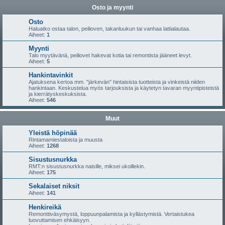
Osto ja myynti
Osto
Haluatko ostaa talon, peilioven, takanluukun tai vanhaa lattialautaa.
Aiheet:
1
Myynti
Talo myytävänä, peiliovet hakevat kotia tai remontista jääneet levyt.
Aiheet:
5
Hankintavinkit
Ajatuksena kertoa mm. "järkevän" hintaisista tuotteista ja vinkeistä niiden
hankintaan. Keskustelua myös tarjouksista ja käytetyn tavaran myyntipisteistä
ja kierrätyskeskuksista.
Aiheet:
546
Muut
Yleistä höpinää
Rintamamiestaloista ja muusta
Aiheet:
1268
Sisustusnurkka
RMT:n sisustusnurkka naisille, miksei ukoillekin.
Aiheet:
175
Sekalaiset niksit
Aiheet:
141
Henkireikä
Remonttiväsymystä, loppuunpalamista ja kyllästymistä. Vertaistukea
luovuttamisen ehkäisyyn.