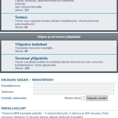
Lapsia, puolisoja, appivanhempia ja kotieläimiä.
Irtiottoja.
Vain rekisteröityneille.
Aiheet:
117
Testaus
Tänne saa vapaasti testata viestien kirjoittamista. Viestit poistuvat
automaattisesti.
Aiheet:
55
Ohjeet ja terveiset ylläpidolle
Ylläpidon tiedotteet
Tiedotteita foorumin käyttäjille.
Aiheet:
40
Terveiset ylläpidolle
Tänne voit jättää erittäin tervetulleita ideoita foorumin ja koko sivuston
kehittämiseksi. Heitä ajatuksella.
Aiheet:
140
KIRJAUDU SISÄÄN
•
REKISTERÖIDY
Käyttäjätunnus:
Salasana:
Unohdin salasanani
Muista minut
PAIKALLAOLIJAT
Yhteensä
973
käyttäjää paikalla :: 5 rekisteröitynyttä, 0 piilossa ja 968 vierasta (Tieto
perustuu viimeisen 5 minuutin aikana olleisiin aktiivisiin käyttäjiin)