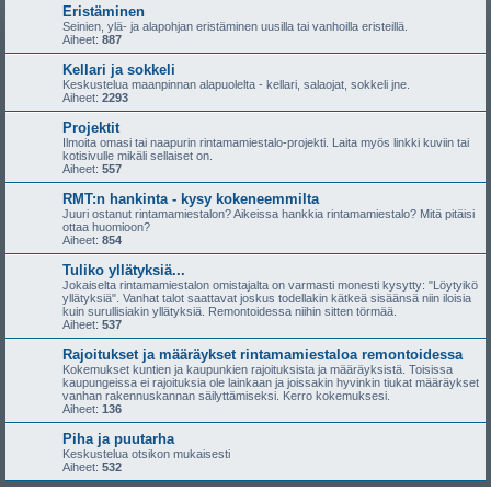
Eristäminen
Seinien, ylä- ja alapohjan eristäminen uusilla tai vanhoilla eristeillä.
Aiheet:
887
Kellari ja sokkeli
Keskustelua maanpinnan alapuolelta - kellari, salaojat, sokkeli jne.
Aiheet:
2293
Projektit
Ilmoita omasi tai naapurin rintamamiestalo-projekti. Laita myös linkki kuviin tai
kotisivulle mikäli sellaiset on.
Aiheet:
557
RMT:n hankinta - kysy kokeneemmilta
Juuri ostanut rintamamiestalon? Aikeissa hankkia rintamamiestalo? Mitä pitäisi
ottaa huomioon?
Aiheet:
854
Tuliko yllätyksiä...
Jokaiselta rintamamiestalon omistajalta on varmasti monesti kysytty: "Löytyikö
yllätyksiä". Vanhat talot saattavat joskus todellakin kätkeä sisäänsä niin iloisia
kuin surullisiakin yllätyksiä. Remontoidessa niihin sitten törmää.
Aiheet:
537
Rajoitukset ja määräykset rintamamiestaloa remontoidessa
Kokemukset kuntien ja kaupunkien rajoituksista ja määräyksistä. Toisissa
kaupungeissa ei rajoituksia ole lainkaan ja joissakin hyvinkin tiukat määräykset
vanhan rakennuskannan säilyttämiseksi. Kerro kokemuksesi.
Aiheet:
136
Piha ja puutarha
Keskustelua otsikon mukaisesti
Aiheet:
532