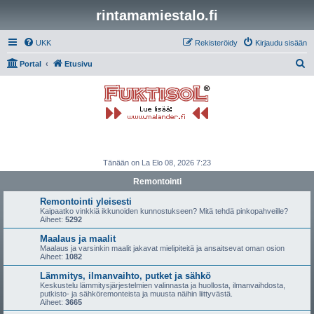
rintamamiestalo.fi
UKK
Rekisteröidy
Kirjaudu sisään
E
Portal
Etusivu
t
s
i
Tänään on La Elo 08, 2026 7:23
Remontointi
Remontointi yleisesti
Kaipaatko vinkkiä ikkunoiden kunnostukseen? Mitä tehdä pinkopahveille?
Aiheet:
5292
Maalaus ja maalit
Maalaus ja varsinkin maalit jakavat mielipiteitä ja ansaitsevat oman osion
Aiheet:
1082
Lämmitys, ilmanvaihto, putket ja sähkö
Keskustelu lämmitysjärjestelmien valinnasta ja huollosta, ilmanvaihdosta,
putkisto- ja sähköremonteista ja muusta näihin liittyvästä.
Aiheet:
3665