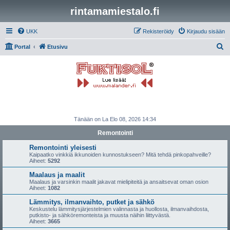
rintamamiestalo.fi
UKK
Rekisteröidy
Kirjaudu sisään
E
Portal
Etusivu
t
s
i
Tänään on La Elo 08, 2026 14:34
Remontointi
Remontointi yleisesti
Kaipaatko vinkkiä ikkunoiden kunnostukseen? Mitä tehdä pinkopahveille?
Aiheet:
5292
Maalaus ja maalit
Maalaus ja varsinkin maalit jakavat mielipiteitä ja ansaitsevat oman osion
Aiheet:
1082
Lämmitys, ilmanvaihto, putket ja sähkö
Keskustelu lämmitysjärjestelmien valinnasta ja huollosta, ilmanvaihdosta,
putkisto- ja sähköremonteista ja muusta näihin liittyvästä.
Aiheet:
3665