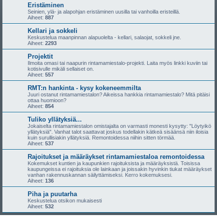
Eristäminen
Seinien, ylä- ja alapohjan eristäminen uusilla tai vanhoilla eristeillä.
Aiheet:
887
Kellari ja sokkeli
Keskustelua maanpinnan alapuolelta - kellari, salaojat, sokkeli jne.
Aiheet:
2293
Projektit
Ilmoita omasi tai naapurin rintamamiestalo-projekti. Laita myös linkki kuviin tai
kotisivulle mikäli sellaiset on.
Aiheet:
557
RMT:n hankinta - kysy kokeneemmilta
Juuri ostanut rintamamiestalon? Aikeissa hankkia rintamamiestalo? Mitä pitäisi
ottaa huomioon?
Aiheet:
854
Tuliko yllätyksiä...
Jokaiselta rintamamiestalon omistajalta on varmasti monesti kysytty: "Löytyikö
yllätyksiä". Vanhat talot saattavat joskus todellakin kätkeä sisäänsä niin iloisia
kuin surullisiakin yllätyksiä. Remontoidessa niihin sitten törmää.
Aiheet:
537
Rajoitukset ja määräykset rintamamiestaloa remontoidessa
Kokemukset kuntien ja kaupunkien rajoituksista ja määräyksistä. Toisissa
kaupungeissa ei rajoituksia ole lainkaan ja joissakin hyvinkin tiukat määräykset
vanhan rakennuskannan säilyttämiseksi. Kerro kokemuksesi.
Aiheet:
136
Piha ja puutarha
Keskustelua otsikon mukaisesti
Aiheet:
532