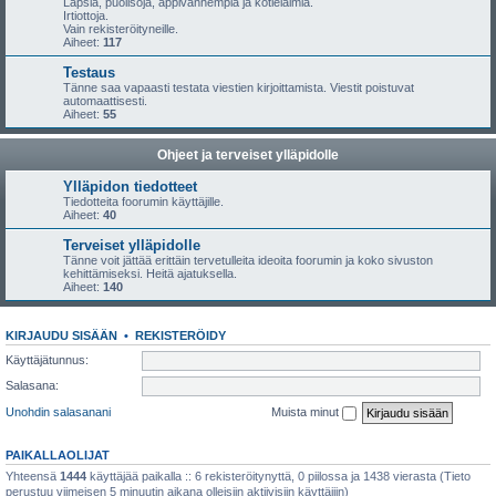
Lapsia, puolisoja, appivanhempia ja kotieläimiä.
Irtiottoja.
Vain rekisteröityneille.
Aiheet:
117
Testaus
Tänne saa vapaasti testata viestien kirjoittamista. Viestit poistuvat
automaattisesti.
Aiheet:
55
Ohjeet ja terveiset ylläpidolle
Ylläpidon tiedotteet
Tiedotteita foorumin käyttäjille.
Aiheet:
40
Terveiset ylläpidolle
Tänne voit jättää erittäin tervetulleita ideoita foorumin ja koko sivuston
kehittämiseksi. Heitä ajatuksella.
Aiheet:
140
KIRJAUDU SISÄÄN
•
REKISTERÖIDY
Käyttäjätunnus:
Salasana:
Unohdin salasanani
Muista minut
PAIKALLAOLIJAT
Yhteensä
1444
käyttäjää paikalla :: 6 rekisteröitynyttä, 0 piilossa ja 1438 vierasta (Tieto
perustuu viimeisen 5 minuutin aikana olleisiin aktiivisiin käyttäjiin)