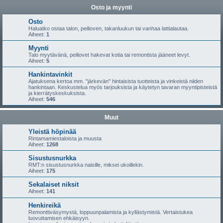
Osto ja myynti
Osto
Haluatko ostaa talon, peilioven, takanluukun tai vanhaa lattialautaa.
Aiheet:
1
Myynti
Talo myytävänä, peiliovet hakevat kotia tai remontista jääneet levyt.
Aiheet:
5
Hankintavinkit
Ajatuksena kertoa mm. "järkevän" hintaisista tuotteista ja vinkeistä niiden
hankintaan. Keskustelua myös tarjouksista ja käytetyn tavaran myyntipisteistä
ja kierrätyskeskuksista.
Aiheet:
546
Muut
Yleistä höpinää
Rintamamiestaloista ja muusta
Aiheet:
1268
Sisustusnurkka
RMT:n sisustusnurkka naisille, miksei ukoillekin.
Aiheet:
175
Sekalaiset niksit
Aiheet:
141
Henkireikä
Remonttiväsymystä, loppuunpalamista ja kyllästymistä. Vertaistukea
luovuttamisen ehkäisyyn.