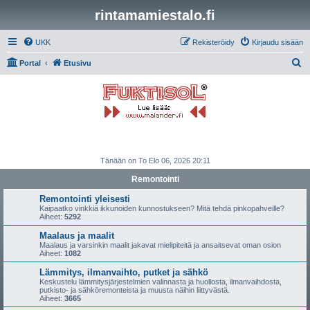
rintamamiestalo.fi
UKK
Rekisteröidy
Kirjaudu sisään
E
Portal
Etusivu
t
s
i
Tänään on To Elo 06, 2026 20:11
Remontointi
Remontointi yleisesti
Kaipaatko vinkkiä ikkunoiden kunnostukseen? Mitä tehdä pinkopahveille?
Aiheet:
5292
Maalaus ja maalit
Maalaus ja varsinkin maalit jakavat mielipiteitä ja ansaitsevat oman osion
Aiheet:
1082
Lämmitys, ilmanvaihto, putket ja sähkö
Keskustelu lämmitysjärjestelmien valinnasta ja huollosta, ilmanvaihdosta,
putkisto- ja sähköremonteista ja muusta näihin liittyvästä.
Aiheet:
3665