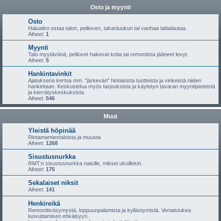
Osto ja myynti
Osto
Haluatko ostaa talon, peilioven, takanluukun tai vanhaa lattialautaa.
Aiheet:
1
Myynti
Talo myytävänä, peiliovet hakevat kotia tai remontista jääneet levyt.
Aiheet:
5
Hankintavinkit
Ajatuksena kertoa mm. "järkevän" hintaisista tuotteista ja vinkeistä niiden
hankintaan. Keskustelua myös tarjouksista ja käytetyn tavaran myyntipisteistä
ja kierrätyskeskuksista.
Aiheet:
546
Muut
Yleistä höpinää
Rintamamiestaloista ja muusta
Aiheet:
1268
Sisustusnurkka
RMT:n sisustusnurkka naisille, miksei ukoillekin.
Aiheet:
175
Sekalaiset niksit
Aiheet:
141
Henkireikä
Remonttiväsymystä, loppuunpalamista ja kyllästymistä. Vertaistukea
luovuttamisen ehkäisyyn.