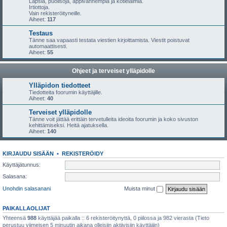
Lapsia, puolisoja, appivanhempia ja kotieläimiä.
Irtiottoja.
Vain rekisteröityneille.
Aiheet:
117
Testaus
Tänne saa vapaasti testata viestien kirjoittamista. Viestit poistuvat
automaattisesti.
Aiheet:
55
Ohjeet ja terveiset ylläpidolle
Ylläpidon tiedotteet
Tiedotteita foorumin käyttäjille.
Aiheet:
40
Terveiset ylläpidolle
Tänne voit jättää erittäin tervetulleita ideoita foorumin ja koko sivuston
kehittämiseksi. Heitä ajatuksella.
Aiheet:
140
KIRJAUDU SISÄÄN
•
REKISTERÖIDY
Käyttäjätunnus:
Salasana:
Unohdin salasanani
Muista minut
PAIKALLAOLIJAT
Yhteensä
988
käyttäjää paikalla :: 6 rekisteröitynyttä, 0 piilossa ja 982 vierasta (Tieto
perustuu viimeisen 5 minuutin aikana olleisiin aktiivisiin käyttäjiin)