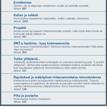
Eristäminen
Seinien, ylä- ja alapohjan eristäminen uusilla tai vanhoilla eristeillä.
Aiheet:
887
Kellari ja sokkeli
Keskustelua maanpinnan alapuolelta - kellari, salaojat, sokkeli jne.
Aiheet:
2292
Projektit
Ilmoita omasi tai naapurin rintamamiestalo-projekti. Laita myös linkki kuviin tai
kotisivulle mikäli sellaiset on.
Aiheet:
557
RMT:n hankinta - kysy kokeneemmilta
Juuri ostanut rintamamiestalon? Aikeissa hankkia rintamamiestalo? Mitä pitäisi
ottaa huomioon?
Aiheet:
854
Tuliko yllätyksiä...
Jokaiselta rintamamiestalon omistajalta on varmasti monesti kysytty: "Löytyikö
yllätyksiä". Vanhat talot saattavat joskus todellakin kätkeä sisäänsä niin iloisia
kuin surullisiakin yllätyksiä. Remontoidessa niihin sitten törmää.
Aiheet:
537
Rajoitukset ja määräykset rintamamiestaloa remontoidessa
Kokemukset kuntien ja kaupunkien rajoituksista ja määräyksistä. Toisissa
kaupungeissa ei rajoituksia ole lainkaan ja joissakin hyvinkin tiukat määräykset
vanhan rakennuskannan säilyttämiseksi. Kerro kokemuksesi.
Aiheet:
136
Piha ja puutarha
Keskustelua otsikon mukaisesti
Aiheet:
532