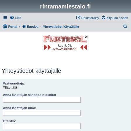
rintamamiestalo.fi
UKK
Rekisteröidy
Kirjaudu sisään
E
Portal
Etusivu
Yhteystiedot käyttäjälle
t
s
i
Yhteystiedot käyttäjälle
Vastaanottaja:
Ylläpitäjä
Anna lähettäjän sähköpostiosoite:
Anna lähettäjän nimi:
Otsikko: