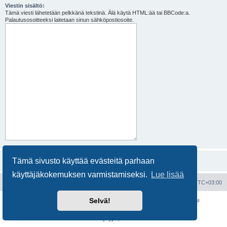
Viestin sisältö:
Tämä viesti lähetetään pelkkänä tekstinä. Älä käytä HTML:ää tai BBCode:a.
Palautusosoitteeksi laitetaan sinun sähköpostiosoite.
Tämä sivusto käyttää evästeitä parhaan
käyttäjäkokemuksen varmistamiseksi.
Lue lisää
Portal
Etusivu
Kaikki ajat ovat
UTC+03:00
Selvä!
Keskustelufoorumin ohjelmisto
phpBB
® Forum Software © phpBB Limited
Käännös: phpBB Suomi (lurttinen, harritapio, Pettis)
Yksityisyys
|
Ehdot