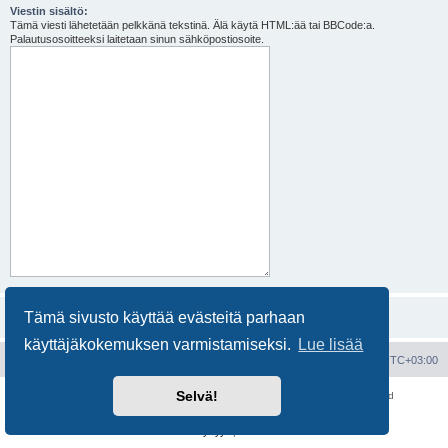
Viestin sisältö:
Tämä viesti lähetetään pelkkänä tekstinä. Älä käytä HTML:ää tai BBCode:a.
Palautusosoitteeksi laitetaan sinun sähköpostiosoite.
Tämä sivusto käyttää evästeitä parhaan
käyttäjäkokemuksen varmistamiseksi.
Lue lisää
Portal
Etusivu
Kaikki ajat ovat
UTC+03:00
Selvä!
Keskustelufoorumin ohjelmisto
phpBB
® Forum Software © phpBB Limited
Käännös: phpBB Suomi (lurttinen, harritapio, Pettis)
Yksityisyys
|
Ehdot