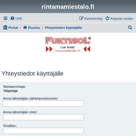
rintamamiestalo.fi
UKK
Rekisteröidy
Kirjaudu sisään
E
Portal
Etusivu
Yhteystiedot käyttäjälle
t
s
i
Yhteystiedot käyttäjälle
Vastaanottaja:
Ylläpitäjä
Anna lähettäjän sähköpostiosoite:
Anna lähettäjän nimi:
Otsikko: