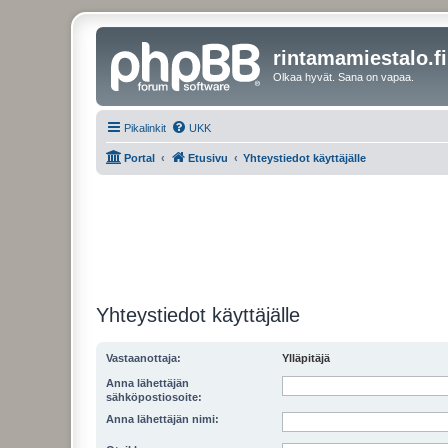
rintamamiestalo.fi
Olkaa hyvät. Sana on vapaa.
Pikalinkit
UKK
Portal
Etusivu
Yhteystiedot käyttäjälle
Yhteystiedot käyttäjälle
Vastaanottaja:
Ylläpitäjä
Anna lähettäjän
sähköpostiosoite:
Anna lähettäjän nimi: