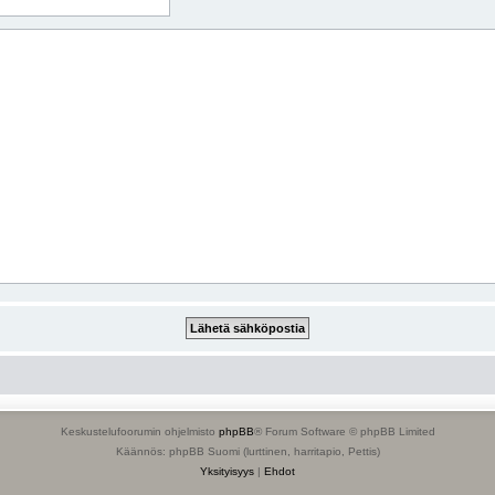
Keskustelufoorumin ohjelmisto
phpBB
® Forum Software © phpBB Limited
Käännös: phpBB Suomi (lurttinen, harritapio, Pettis)
Yksityisyys
|
Ehdot