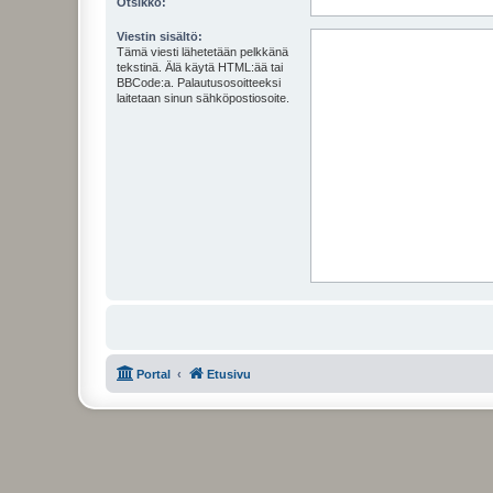
Otsikko:
Viestin sisältö:
Tämä viesti lähetetään pelkkänä
tekstinä. Älä käytä HTML:ää tai
BBCode:a. Palautusosoitteeksi
laitetaan sinun sähköpostiosoite.
Portal
Etusivu