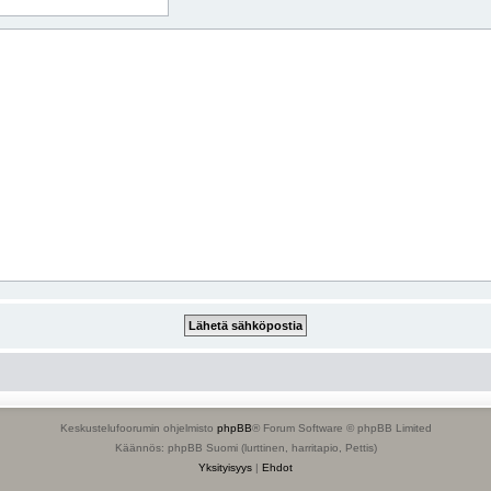
Keskustelufoorumin ohjelmisto
phpBB
® Forum Software © phpBB Limited
Käännös: phpBB Suomi (lurttinen, harritapio, Pettis)
Yksityisyys
|
Ehdot