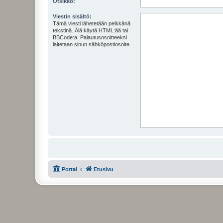
Otsikko:
Viestin sisältö:
Tämä viesti lähetetään pelkkänä
tekstinä. Älä käytä HTML:ää tai
BBCode:a. Palautusosoitteeksi
laitetaan sinun sähköpostiosoite.
Portal
Etusivu