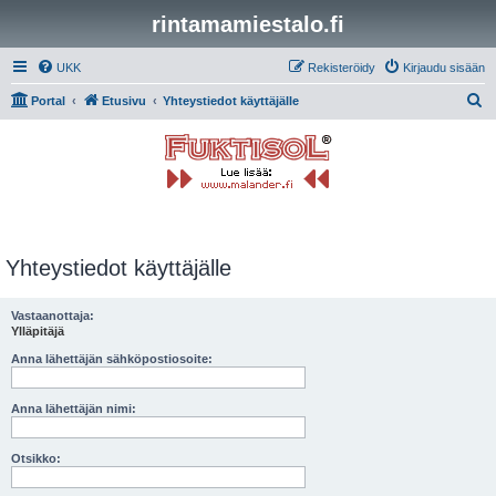
rintamamiestalo.fi
UKK
Rekisteröidy
Kirjaudu sisään
E
Portal
Etusivu
Yhteystiedot käyttäjälle
t
s
i
Yhteystiedot käyttäjälle
Vastaanottaja:
Ylläpitäjä
Anna lähettäjän sähköpostiosoite:
Anna lähettäjän nimi:
Otsikko: