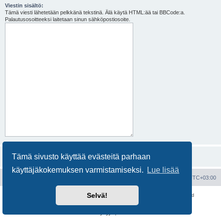
Viestin sisältö:
Tämä viesti lähetetään pelkkänä tekstinä. Älä käytä HTML:ää tai BBCode:a.
Palautusosoitteeksi laitetaan sinun sähköpostiosoite.
Tämä sivusto käyttää evästeitä parhaan
käyttäjäkokemuksen varmistamiseksi.
Lue lisää
Portal
Etusivu
Kaikki ajat ovat
UTC+03:00
Selvä!
Keskustelufoorumin ohjelmisto
phpBB
® Forum Software © phpBB Limited
Käännös: phpBB Suomi (lurttinen, harritapio, Pettis)
Yksityisyys
|
Ehdot