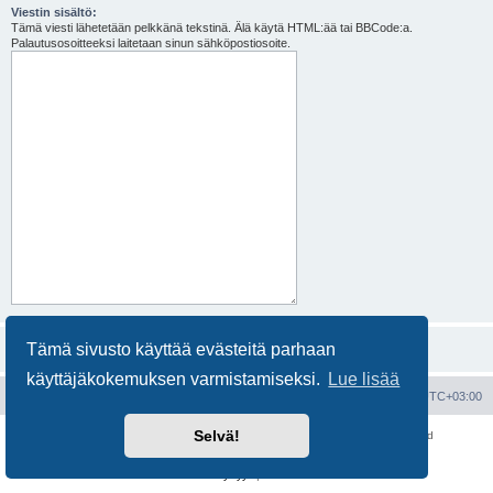
Viestin sisältö:
Tämä viesti lähetetään pelkkänä tekstinä. Älä käytä HTML:ää tai BBCode:a.
Palautusosoitteeksi laitetaan sinun sähköpostiosoite.
Tämä sivusto käyttää evästeitä parhaan
käyttäjäkokemuksen varmistamiseksi.
Lue lisää
Portal
Etusivu
Kaikki ajat ovat
UTC+03:00
Selvä!
Keskustelufoorumin ohjelmisto
phpBB
® Forum Software © phpBB Limited
Käännös: phpBB Suomi (lurttinen, harritapio, Pettis)
Yksityisyys
|
Ehdot