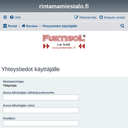
rintamamiestalo.fi
UKK
Rekisteröidy
Kirjaudu sisään
E
Portal
Etusivu
Yhteystiedot käyttäjälle
t
s
i
Yhteystiedot käyttäjälle
Vastaanottaja:
Ylläpitäjä
Anna lähettäjän sähköpostiosoite:
Anna lähettäjän nimi:
Otsikko: