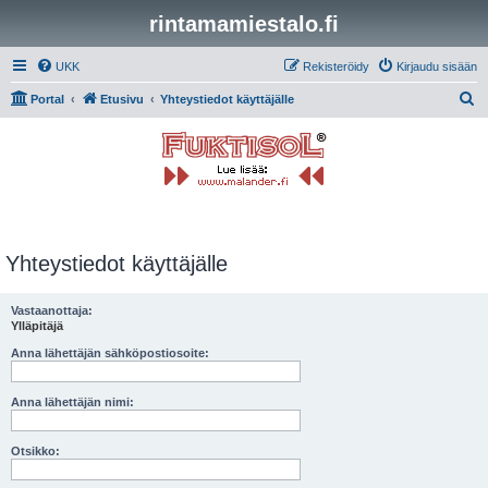
rintamamiestalo.fi
UKK
Rekisteröidy
Kirjaudu sisään
E
Portal
Etusivu
Yhteystiedot käyttäjälle
t
s
i
Yhteystiedot käyttäjälle
Vastaanottaja:
Ylläpitäjä
Anna lähettäjän sähköpostiosoite:
Anna lähettäjän nimi:
Otsikko: