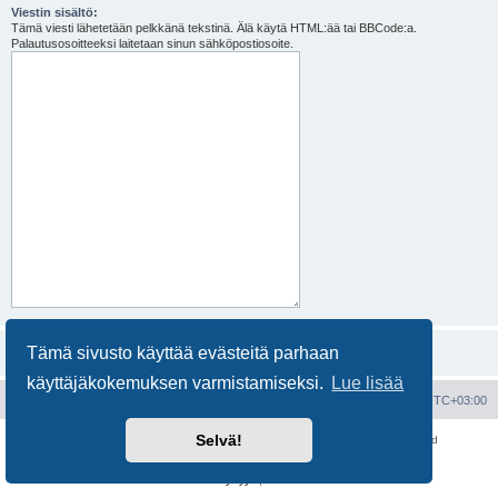
Viestin sisältö:
Tämä viesti lähetetään pelkkänä tekstinä. Älä käytä HTML:ää tai BBCode:a.
Palautusosoitteeksi laitetaan sinun sähköpostiosoite.
Tämä sivusto käyttää evästeitä parhaan
käyttäjäkokemuksen varmistamiseksi.
Lue lisää
Portal
Etusivu
Kaikki ajat ovat
UTC+03:00
Selvä!
Keskustelufoorumin ohjelmisto
phpBB
® Forum Software © phpBB Limited
Käännös: phpBB Suomi (lurttinen, harritapio, Pettis)
Yksityisyys
|
Ehdot