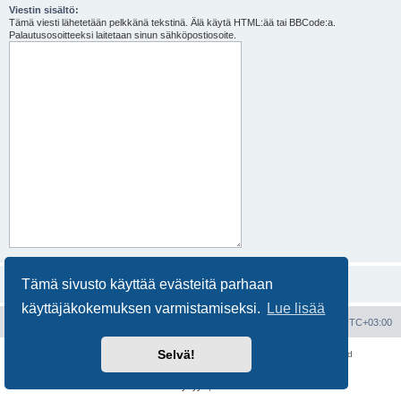
Viestin sisältö:
Tämä viesti lähetetään pelkkänä tekstinä. Älä käytä HTML:ää tai BBCode:a.
Palautusosoitteeksi laitetaan sinun sähköpostiosoite.
Tämä sivusto käyttää evästeitä parhaan
käyttäjäkokemuksen varmistamiseksi.
Lue lisää
Portal
Etusivu
Kaikki ajat ovat
UTC+03:00
Selvä!
Keskustelufoorumin ohjelmisto
phpBB
® Forum Software © phpBB Limited
Käännös: phpBB Suomi (lurttinen, harritapio, Pettis)
Yksityisyys
|
Ehdot