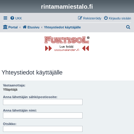
rintamamiestalo.fi
UKK
Rekisteröidy
Kirjaudu sisään
E
Portal
Etusivu
Yhteystiedot käyttäjälle
t
s
i
Yhteystiedot käyttäjälle
Vastaanottaja:
Ylläpitäjä
Anna lähettäjän sähköpostiosoite:
Anna lähettäjän nimi:
Otsikko: