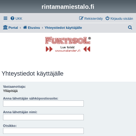
rintamamiestalo.fi
UKK
Rekisteröidy
Kirjaudu sisään
E
Portal
Etusivu
Yhteystiedot käyttäjälle
t
s
i
Yhteystiedot käyttäjälle
Vastaanottaja:
Ylläpitäjä
Anna lähettäjän sähköpostiosoite:
Anna lähettäjän nimi:
Otsikko: