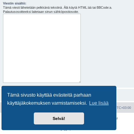
Viestin sisältö:
Tämä viesti lähetetään pelkkänä tekstinä. Älä käytä HTML:ää tai BBCode:a.
Palautusosoitteeksi laitetaan sinun sähköpostiosoite.
Tämä sivusto käyttää evästeitä parhaan
käyttäjäkokemuksen varmistamiseksi.
Lue lisää
Portal
Etusivu
Kaikki ajat ovat
UTC+03:00
Selvä!
Keskustelufoorumin ohjelmisto
phpBB
® Forum Software © phpBB Limited
Käännös: phpBB Suomi (lurttinen, harritapio, Pettis)
Yksityisyys
|
Ehdot