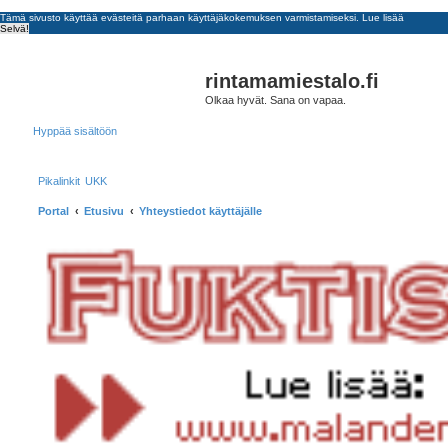
Tämä sivusto käyttää evästeitä parhaan käyttäjäkokemuksen varmistamiseksi.
Lue lisää
Selvä!
rintamamiestalo.fi
Olkaa hyvät. Sana on vapaa.
Hyppää sisältöön
Pikalinkit
UKK
Portal
Etusivu
Yhteystiedot käyttäjälle