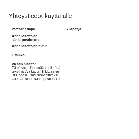
Yhteystiedot käyttäjälle
Vastaanottaja:
Ylläpitäjä
Anna lähettäjän
sähköpostiosoite:
Anna lähettäjän nimi:
Otsikko:
Viestin sisältö:
Tämä viesti lähetetään pelkkänä
tekstinä. Älä käytä HTML:ää tai
BBCode:a. Palautusosoitteeksi
laitetaan sinun sähköpostiosoite.