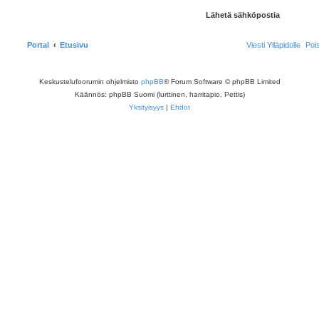
Portal
Etusivu
Viesti Ylläpidolle
Poi
Keskustelufoorumin ohjelmisto
phpBB
® Forum Software © phpBB Limited
Käännös: phpBB Suomi (lurttinen, harritapio, Pettis)
Yksityisyys
|
Ehdot