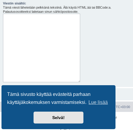
Viestin sisältö:
Tämä viesti lähetetään pelkkänä tekstinä. Älä käytä HTML:ää tai BBCode:a.
Palautusosoitteeksi laitetaan sinun sähköpostiosoite.
Tämä sivusto käyttää evästeitä parhaan
käyttäjäkokemuksen varmistamiseksi.
Lue lisää
Portal
Etusivu
Kaikki ajat ovat
UTC+03:00
Selvä!
Keskustelufoorumin ohjelmisto
phpBB
® Forum Software © phpBB Limited
Käännös: phpBB Suomi (lurttinen, harritapio, Pettis)
Yksityisyys
|
Ehdot