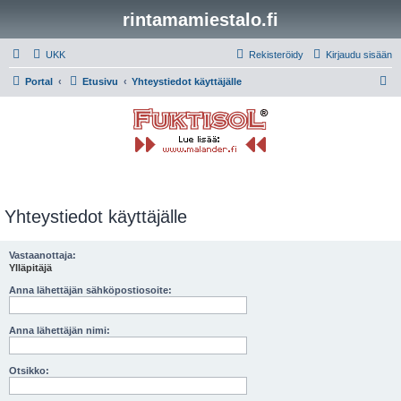
rintamamiestalo.fi
UKK
Rekisteröidy
Kirjaudu sisään
E
Portal
Etusivu
Yhteystiedot käyttäjälle
t
s
i
Yhteystiedot käyttäjälle
Vastaanottaja:
Ylläpitäjä
Anna lähettäjän sähköpostiosoite:
Anna lähettäjän nimi:
Otsikko: