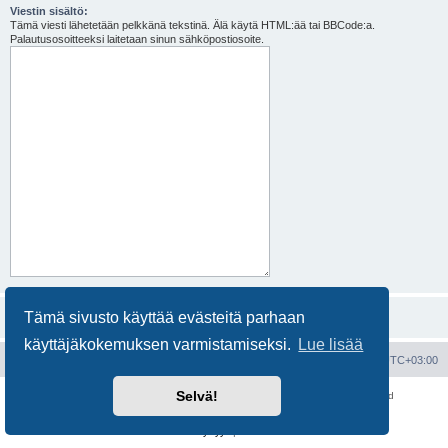
Viestin sisältö:
Tämä viesti lähetetään pelkkänä tekstinä. Älä käytä HTML:ää tai BBCode:a.
Palautusosoitteeksi laitetaan sinun sähköpostiosoite.
Tämä sivusto käyttää evästeitä parhaan
käyttäjäkokemuksen varmistamiseksi.
Lue lisää
Portal
Etusivu
Kaikki ajat ovat
UTC+03:00
Selvä!
Keskustelufoorumin ohjelmisto
phpBB
® Forum Software © phpBB Limited
Käännös: phpBB Suomi (lurttinen, harritapio, Pettis)
Yksityisyys
|
Ehdot