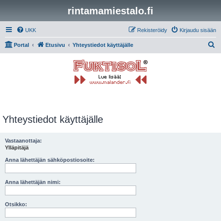
rintamamiestalo.fi
UKK
Rekisteröidy
Kirjaudu sisään
E
Portal
Etusivu
Yhteystiedot käyttäjälle
t
s
i
Yhteystiedot käyttäjälle
Vastaanottaja:
Ylläpitäjä
Anna lähettäjän sähköpostiosoite:
Anna lähettäjän nimi:
Otsikko: