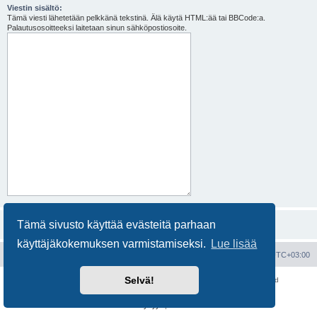
Viestin sisältö:
Tämä viesti lähetetään pelkkänä tekstinä. Älä käytä HTML:ää tai BBCode:a.
Palautusosoitteeksi laitetaan sinun sähköpostiosoite.
Tämä sivusto käyttää evästeitä parhaan
käyttäjäkokemuksen varmistamiseksi.
Lue lisää
Portal
Etusivu
Kaikki ajat ovat
UTC+03:00
Selvä!
Keskustelufoorumin ohjelmisto
phpBB
® Forum Software © phpBB Limited
Käännös: phpBB Suomi (lurttinen, harritapio, Pettis)
Yksityisyys
|
Ehdot