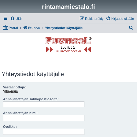
rintamamiestalo.fi
UKK
Rekisteröidy
Kirjaudu sisään
E
Portal
Etusivu
Yhteystiedot käyttäjälle
t
s
i
Yhteystiedot käyttäjälle
Vastaanottaja:
Ylläpitäjä
Anna lähettäjän sähköpostiosoite:
Anna lähettäjän nimi:
Otsikko: