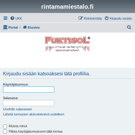
rintamamiestalo.fi
UKK
Rekisteröidy
Kirjaudu sisään
E
Portal
Etusivu
t
s
i
Kirjaudu sisään katsoaksesi tätä profiilia.
Käyttäjätunnus:
Salasana:
Unohdin salasanani
Lähetä tunnusten aktivointiviesti uudelleen
Muista minut
Piilota käyttäjätunnukseni tällä kertaa