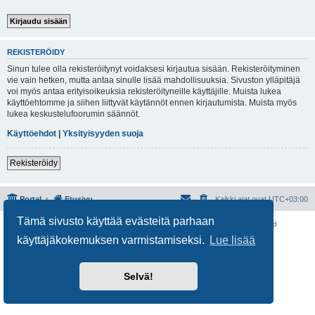
REKISTERÖIDY
Sinun tulee olla rekisteröitynyt voidaksesi kirjautua sisään. Rekisteröityminen
vie vain hetken, mutta antaa sinulle lisää mahdollisuuksia. Sivuston ylläpitäjä
voi myös antaa erityisoikeuksia rekisteröityneille käyttäjille. Muista lukea
käyttöehtomme ja siihen liittyvät käytännöt ennen kirjautumista. Muista myös
lukea keskustelufoorumin säännöt.
Käyttöehdot
|
Yksityisyyden suoja
Rekisteröidy
Portal
Etusivu
Kaikki ajat ovat
UTC+03:00
Tämä sivusto käyttää evästeitä parhaan
Keskustelufoorumin ohjelmisto
phpBB
® Forum Software © phpBB Limited
Käännös: phpBB Suomi (lurttinen, harritapio, Pettis)
käyttäjäkokemuksen varmistamiseksi.
Lue lisää
Yksityisyys
|
Ehdot
Selvä!