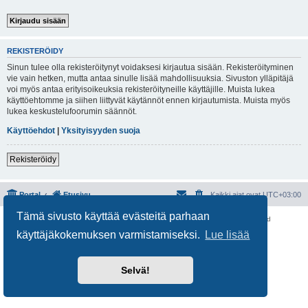
REKISTERÖIDY
Sinun tulee olla rekisteröitynyt voidaksesi kirjautua sisään. Rekisteröityminen
vie vain hetken, mutta antaa sinulle lisää mahdollisuuksia. Sivuston ylläpitäjä
voi myös antaa erityisoikeuksia rekisteröityneille käyttäjille. Muista lukea
käyttöehtomme ja siihen liittyvät käytännöt ennen kirjautumista. Muista myös
lukea keskustelufoorumin säännöt.
Käyttöehdot
|
Yksityisyyden suoja
Rekisteröidy
Portal
Etusivu
Kaikki ajat ovat
UTC+03:00
Tämä sivusto käyttää evästeitä parhaan
Keskustelufoorumin ohjelmisto
phpBB
® Forum Software © phpBB Limited
Käännös: phpBB Suomi (lurttinen, harritapio, Pettis)
käyttäjäkokemuksen varmistamiseksi.
Lue lisää
Yksityisyys
|
Ehdot
Selvä!