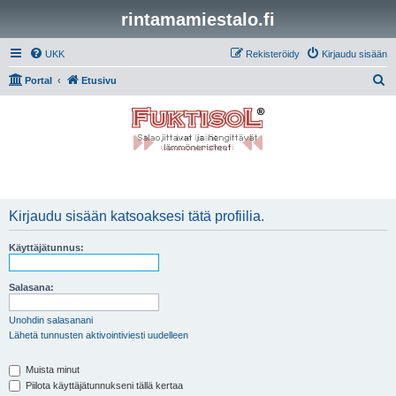
rintamamiestalo.fi
UKK
Rekisteröidy
Kirjaudu sisään
E
Portal
Etusivu
t
s
i
Kirjaudu sisään katsoaksesi tätä profiilia.
Käyttäjätunnus:
Salasana:
Unohdin salasanani
Lähetä tunnusten aktivointiviesti uudelleen
Muista minut
Piilota käyttäjätunnukseni tällä kertaa