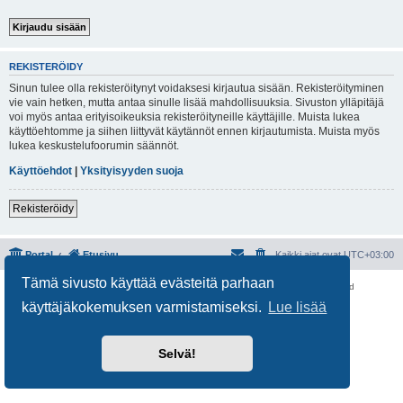
REKISTERÖIDY
Sinun tulee olla rekisteröitynyt voidaksesi kirjautua sisään. Rekisteröityminen
vie vain hetken, mutta antaa sinulle lisää mahdollisuuksia. Sivuston ylläpitäjä
voi myös antaa erityisoikeuksia rekisteröityneille käyttäjille. Muista lukea
käyttöehtomme ja siihen liittyvät käytännöt ennen kirjautumista. Muista myös
lukea keskustelufoorumin säännöt.
Käyttöehdot
|
Yksityisyyden suoja
Rekisteröidy
Portal
Etusivu
Kaikki ajat ovat
UTC+03:00
Tämä sivusto käyttää evästeitä parhaan
Keskustelufoorumin ohjelmisto
phpBB
® Forum Software © phpBB Limited
Käännös: phpBB Suomi (lurttinen, harritapio, Pettis)
käyttäjäkokemuksen varmistamiseksi.
Lue lisää
Yksityisyys
|
Ehdot
Selvä!