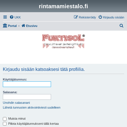
rintamamiestalo.fi
UKK
Rekisteröidy
Kirjaudu sisään
E
Portal
Etusivu
t
s
i
Kirjaudu sisään katsoaksesi tätä profiilia.
Käyttäjätunnus:
Salasana:
Unohdin salasanani
Lähetä tunnusten aktivointiviesti uudelleen
Muista minut
Piilota käyttäjätunnukseni tällä kertaa