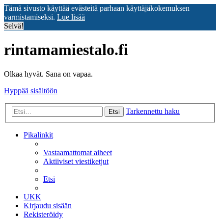
Tämä sivusto käyttää evästeitä parhaan käyttäjäkokemuksen
varmistamiseksi.
Lue lisää
Selvä!
rintamamiestalo.fi
Olkaa hyvät. Sana on vapaa.
Hyppää sisältöön
Tarkennettu haku
Etsi
Pikalinkit
Vastaamattomat aiheet
Aktiiviset viestiketjut
Etsi
UKK
Kirjaudu sisään
Rekisteröidy