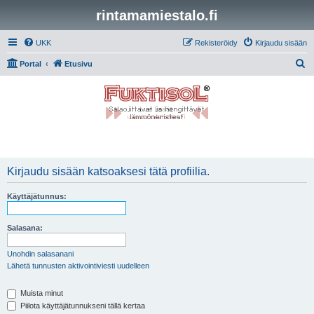
rintamamiestalo.fi
UKK
Rekisteröidy
Kirjaudu sisään
E
Portal
Etusivu
t
s
i
Kirjaudu sisään katsoaksesi tätä profiilia.
Käyttäjätunnus:
Salasana:
Unohdin salasanani
Lähetä tunnusten aktivointiviesti uudelleen
Muista minut
Piilota käyttäjätunnukseni tällä kertaa