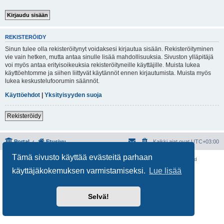
REKISTERÖIDY
Sinun tulee olla rekisteröitynyt voidaksesi kirjautua sisään. Rekisteröityminen
vie vain hetken, mutta antaa sinulle lisää mahdollisuuksia. Sivuston ylläpitäjä
voi myös antaa erityisoikeuksia rekisteröityneille käyttäjille. Muista lukea
käyttöehtomme ja siihen liittyvät käytännöt ennen kirjautumista. Muista myös
lukea keskustelufoorumin säännöt.
Käyttöehdot
|
Yksityisyyden suoja
Rekisteröidy
Portal
Etusivu
Kaikki ajat ovat
UTC+03:00
Tämä sivusto käyttää evästeitä parhaan
Keskustelufoorumin ohjelmisto
phpBB
® Forum Software © phpBB Limited
Käännös: phpBB Suomi (lurttinen, harritapio, Pettis)
käyttäjäkokemuksen varmistamiseksi.
Lue lisää
Yksityisyys
|
Ehdot
Selvä!