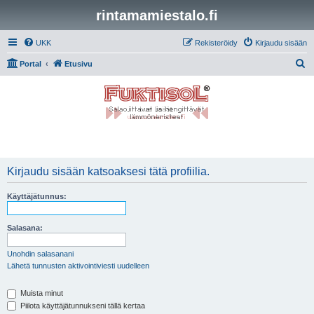
rintamamiestalo.fi
UKK
Rekisteröidy
Kirjaudu sisään
E
Portal
Etusivu
t
s
i
Kirjaudu sisään katsoaksesi tätä profiilia.
Käyttäjätunnus:
Salasana:
Unohdin salasanani
Lähetä tunnusten aktivointiviesti uudelleen
Muista minut
Piilota käyttäjätunnukseni tällä kertaa