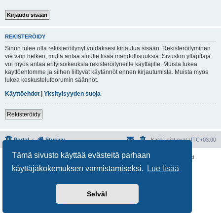
REKISTERÖIDY
Sinun tulee olla rekisteröitynyt voidaksesi kirjautua sisään. Rekisteröityminen
vie vain hetken, mutta antaa sinulle lisää mahdollisuuksia. Sivuston ylläpitäjä
voi myös antaa erityisoikeuksia rekisteröityneille käyttäjille. Muista lukea
käyttöehtomme ja siihen liittyvät käytännöt ennen kirjautumista. Muista myös
lukea keskustelufoorumin säännöt.
Käyttöehdot
|
Yksityisyyden suoja
Rekisteröidy
Portal
Etusivu
Kaikki ajat ovat
UTC+03:00
Tämä sivusto käyttää evästeitä parhaan
Keskustelufoorumin ohjelmisto
phpBB
® Forum Software © phpBB Limited
Käännös: phpBB Suomi (lurttinen, harritapio, Pettis)
käyttäjäkokemuksen varmistamiseksi.
Lue lisää
Yksityisyys
|
Ehdot
Selvä!